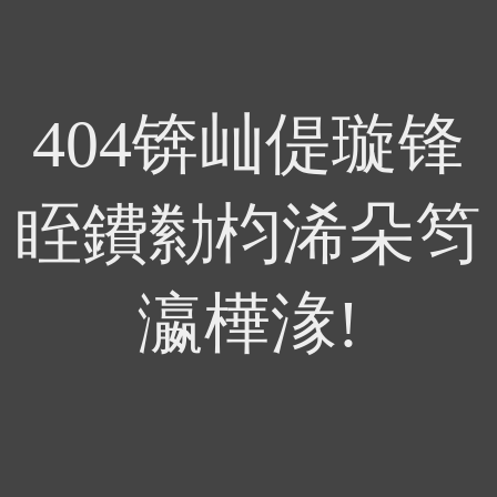
404锛屾偍璇锋
眰鐨勬枃浠朵笉
瀛樺湪!