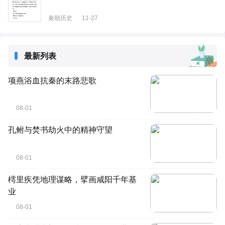
秦朝历史
11-27
最新列表
项燕浴血抗秦的末路悲歌
08-01
孔鲋与焚书劫火中的精神守望
08-01
樗里疾凭地理谋略，擘画咸阳千年基
业
08-01