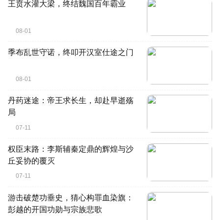
王贲水灌大梁，终结魏国百年霸业
08-01
季布乱世守诺，终叩开汉室仕途之门
08-01
丹药迷途：帝王求长生，却赴早逝殇
局
07-11
权臣末路：李斯辅秦定鼎的辉煌与沙
丘妥协的覆灭
07-11
游击破楚功垂史，猜心构罪血染旗：
彭越的开国功勋与宗族悲歌