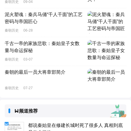
秦朝历史
09-04
泥火塑魂：秦兵马俑“千人千面”的工艺
密码与帝国匠心
秦朝历史
06-28
千古一帝的家族悲歌：秦始皇子女数
量与命运探秘
秦朝历史
03-07
秦朝的最后一员大将章邯简介
秦朝历史
07-27
频道推荐
都说秦始皇在修建长城时死了很多人 真相到底