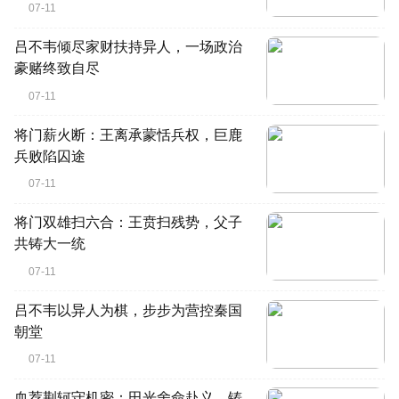
07-11
吕不韦倾尽家财扶持异人，一场政治
豪赌终致自尽
07-11
将门薪火断：王离承蒙恬兵权，巨鹿
兵败陷囚途
07-11
将门双雄扫六合：王贲扫残势，父子
共铸大一统
07-11
吕不韦以异人为棋，步步为营控秦国
朝堂
07-11
血荐荆轲守机密：田光舍命赴义，铸