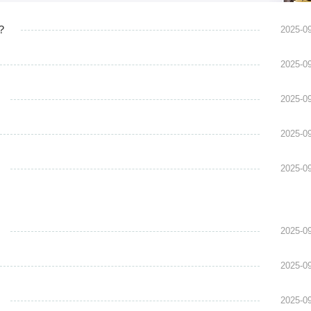
..
环) 一般最常见的说法，按照四位美女
史出场顺序，分别是：西施(东周越国)、王
？
2025-0
(西汉)、貂蝉(三国)、杨玉环(唐初) 。四大
享有ldquo...
2025-0
2025-0
2025-0
2025-0
2025-0
2025-0
2025-0