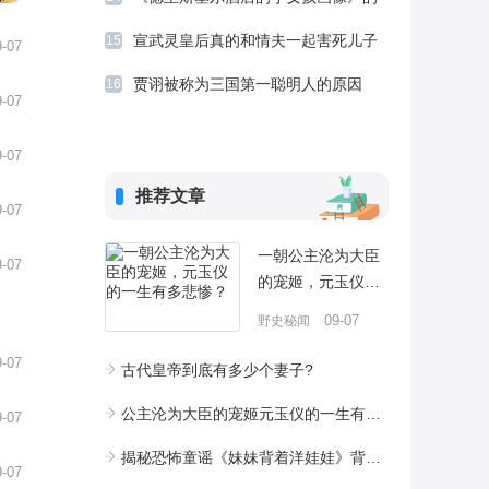
的历
灵异事件
昭君
宣武灵皇后真的和情夫一起害死儿子
15
9-07
美女
吗
贾诩被称为三国第一聪明人的原因
16
9-07
9-07
推荐文章
9-07
一朝公主沦为大臣
9-07
的宠姬，元玉仪的
一生有多悲惨？
09-07
野史秘闻
9-07
古代皇帝到底有多少个妻子?
公主沦为大臣的宠姬元玉仪的一生有多悲惨
9-07
揭秘恐怖童谣《妹妹背着洋娃娃》背后真实故事
9-07