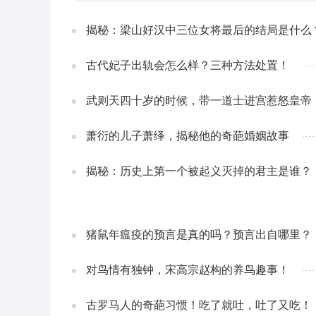
的。这幅画的作者叫做立岛夕子，是一位.
揭秘：梁山好汉中三位女将最后的结局是什么
古代妃子出轨会怎么样？三种方法处置！
武则天四十岁的时候，带一道士进宫惹怒皇帝
萧衍的儿子萧绎，揭秘他的奇葩婚姻故事
揭秘：历史上第一个被起义灭掉的君主是谁？
猪鼠年瘟疫的预言是真的吗？预言出自哪里？
对鸟情有独钟，宋高宗赵构的养鸟趣事！
古罗马人的奇葩习惯！吃了就吐，吐了又吃！