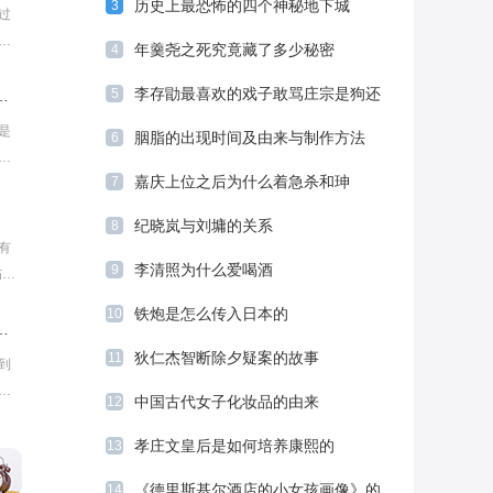
历史上最恐怖的四个神秘地下城
3
过
而
年羹尧之死究竟藏了多少秘密
4
皇
李存勖最喜欢的戏子敢骂庄宗是狗还
们
5
背着洋娃娃》背后真实故事
的原
公开扇他的耳光
是
胭脂的出现时间及由来与制作方法
6
是让
，
嘉庆上位之后为什么着急杀和珅
7
经
网
纪晓岚与刘墉的关系
8
去
有
恐
李清照为什么爱喝酒
9
伤颊
外，
铁炮是怎么传入日本的
10
为
一个版本？四大美女分别都是谁
在
狄仁杰智断除夕疑案的故事
11
到
人
中国古代女子化妆品的由来
12
在
呢?
孝庄文皇后是如何培养康熙的
13
《德里斯基尔酒店的小女孩画像》的
14