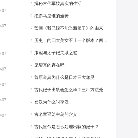
揭秘古代军妓真实的生活
9-07
绝影马是谁的坐骑
9-07
禁画《我已经不能当新娘了》的由来
历史上的四大美女不止一个版本？四大美女分别都是谁
康熙与太子妃关系之谜
9-07
鬼玺真的存在吗
9-07
菅原道真为什么是日本三大怨灵
9-07
古代妃子出轨会怎么样？三种方法处置！
9-07
蜀汉为什么叫季汉
古老童谣笼中鸟的含义
9-07
古代皇帝是怎么处理出轨的妃子？