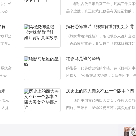
可以知兴
都说古代皇帝后宫三千，其实三千只不
主人公元
是个虚数，真正的嫔妃数是有历史记载的，
本名叫元
在在众多的后宫妃子中，有多数人是得不到
上恩宠的，只能郁郁寡欢度过一生。 我
公主沦为大臣的宠姬元玉仪的一生有多悲惨
揭秘恐怖童谣《妹妹
采用的是“于史有证”的标准，本着实事求是
“琅琊公
《妹妹背着洋娃娃》，相比很多人都知道这
则来界定皇帝妻子(包括“妾”)的数目的。还
孝文帝的
一首恐怖的童谣，其实最早《妹妹背着洋娃
事实说话最好。统计仍然是从西汉时代开始
时最有
娃》并不是一首恐怖的童谣而是一首儿歌，
中国着名史学家柏杨先生在其...
而她的
过改编之后意境完全改变非常渗人恐怖而被
绝影马是谁的坐骑
时的规
友评为世界十大禁曲之一，下面让我们一起
暖屋绣帘
绝影是一代枭雄曹操的坐骑。在《魏书》中
.
了解《妹妹背着洋娃娃》的故事吧。 揭秘
玉壶，
所提及：“公所乘马名绝影，为流矢所中，
怖...
着只是
及足，并中公右臂。”《三国演义》除毛本
明矑。
嘉靖本、黄本都提到了绝影，而毛本则称之
由来
历史上的四大美女不止
怜绝胜
大宛良马。基本资料一代枭雄曹操的坐骑。
人表示，
说起中国古代的四大美女，多数人会想
...
《魏书》中有所提及：“公所乘马名绝影...
让人抓
西施、王昭君、貂蝉和杨玉环，其实她们诗
，需要
是最常见的版本，还有其他版本的四大美女
也被称
历史上也是相当出名，她们又分别是谁
止传播
第一个版本、(西施、王昭君、貂蝉、杨玉