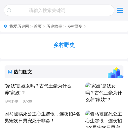
我爱历史网
>
首页
>
历史故事
>
乡村野史
>
乡村野史
热门图文
“家妓”是妓女吗？古代土豪为什么
养“家妓”？
乡村野史
07-30
驸马被赐死公主心生怨恨，连夜招4名
男宠次日男宠死于非命！