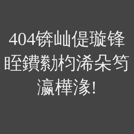
404锛屾偍璇锋
眰鐨勬枃浠朵笉
瀛樺湪!