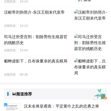
汉朝历史
10-14
汉献帝刘协简介-东汉王朝末代皇帝
汉朝历史
10-13
司马迁所受宫刑：割除男性生殖器官
的残酷历史
汉朝历史
10-04
貂蝉虚影下，吕布诛董卓的真实棋局
汉朝历史
06-28
频道推荐
汉末名将皇甫嵩：平定黄巾之乱的忠勇之将