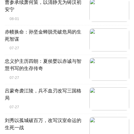
曹参承续萧何策，以清静无为铸汉初
安宁
08-01
赤帻换命：孙坚金蝉脱壳破危局的生
死智谋
07-27
忠义护主历四朝：夏侯婴以赤诚与智
慧书写的生存传奇
07-27
吕蒙奇袭江陵，兵不血刃改写三国格
局
07-27
刘秀以孤城破百万，改写汉室命运的
生死一战