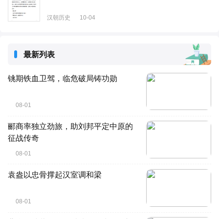
汉朝历史
10-04
最新列表
铫期铁血卫驾，临危破局铸功勋
08-01
郦商率独立劲旅，助刘邦平定中原的
征战传奇
08-01
袁盎以忠骨撑起汉室调和梁
08-01