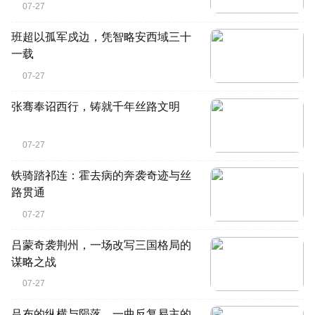
07-27
班超以孤军戍边，凭智略安西域三十
一载
07-27
张骞奉诏西行，铸就千年丝路文明
07-27
铁骑踏祁连：霍去病的奔袭奇迹与丝
路贯通
07-27
吕蒙奇袭荆州，一场改写三国格局的
谋略之战
07-27
吕布的纵横与陨落，一曲反复易主的