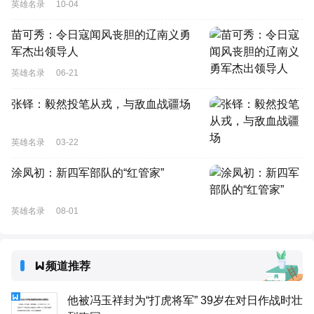
英雄名录
10-04
苗可秀：令日寇闻风丧胆的辽南义勇
军杰出领导人
英雄名录
06-21
张铎：毅然投笔从戎，与敌血战疆场
英雄名录
03-22
涂凤初：新四军部队的“红管家”
英雄名录
08-01
频道推荐
他被冯玉祥封为“打虎将军” 39岁在对日作战时壮