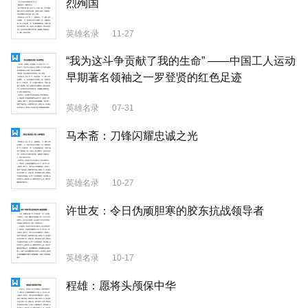
烈殉国
英雄名录
11-27
“我为这斗争贡献了我的生命” ——中国工人运动
早期著名领袖之一罗登贤的红色足迹
英雄名录
07-31
马本斋：刀锋闪耀忠诚之光
英雄名录
10-27
许世友：令日伪顽胆寒的胶东抗战领导者
英雄名录
10-17
程雄：愿将头颅保中华