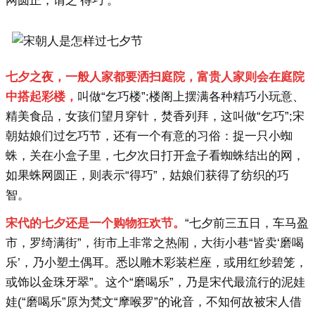
网圆正，谓之‘得巧’。”
七夕之夜，一般人家都要洒扫庭院，富贵人家则会在庭院
中
搭起彩楼，
叫做“乞巧楼”;楼阁上摆满各种精巧小玩意、
精美食品，女孩们望月穿针，焚香列拜，这叫做“乞巧”;宋
朝姑娘们过乞巧节，还有一个有意的习俗：捉一只小蜘
蛛，关在小盒子里，七夕次日打开盒子看蜘蛛结出的网，
如果蛛网圆正，则表示“得巧”，姑娘们获得了纺织的巧
智。
宋代的七夕还是一个购物狂欢节。
“七夕前三五日，车马盈
市，罗绮满街”，街市上非常之热闹，大街小巷“皆卖‘磨喝
乐’，乃小塑土偶耳。悉以雕木彩装栏座，或用红纱碧笼，
或饰以金珠牙翠”。这个“磨喝乐”，乃是宋代最流行的泥娃
娃(“磨喝乐”原为梵文“摩喉罗”的讹音，不知何故被宋人借