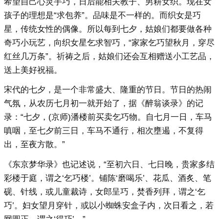
希望自己心灵手巧，日后能相夫教子、男耕女织。现在女
孩子的理想是“求包养”。品味是不一样的。而织女是巧
星，传统女性的偶像。所以每到七夕，姑娘们都要做各种
奇巧小玩艺，向织女星乞求智巧，“家家乞巧望秋月，穿尽
红丝几万条”。祈祷之后，姑娘们还会互相赠送小工艺品，
送上美好祝福。
宋代的七夕，是一个非常盛大、隆重的节日。节日的热闹
气氛，从农历七月初一就开始了，据《醉翁谈录》的记
录：“七夕，(京师)潘楼前买卖乞巧物。自七月一日，车马
嗔咽，至七夕前三日，车马不通行，相次壅遏，不复得
出，至夜方散。”
《东京梦华录》也记述说，“至初六日、七日晚，贵家多结
彩楼于庭，谓之‘乞巧楼’。铺陈‘磨喝乐’、花瓜、酒炙、笔
砚、针线，或儿童裁诗，女郎呈巧，焚香列拜，谓之‘乞
巧’。妇女望月穿针，或以小蜘蛛安盒子内，次日看之，若