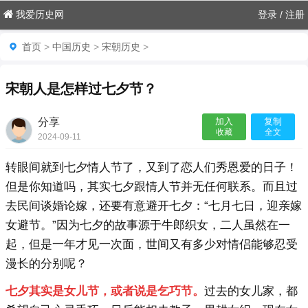
我爱历史网
登录
/
注册
首页
>
中国历史
>
宋朝历史
>
宋朝人是怎样过七夕节？
分享
加入
复制
收藏
全文
2024-09-11
20:38:52

转眼间就到七夕情人节了，又到了恋人们秀恩爱的日子！
但是你知道吗，其实七夕跟情人节并无任何联系。而且过
去民间谈婚论嫁，还要有意避开七夕：“七月七日，迎亲嫁
女避节。”因为七夕的故事源于牛郎织女，二人虽然在一
起，但是一年才见一次面，世间又有多少对情侣能够忍受
漫长的分别呢？
七夕其实是女儿节，或者说是乞巧节。
过去的女儿家，都