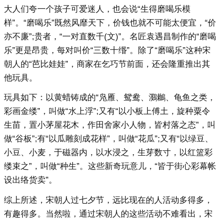
大人们夸一个孩子可爱迷人，也会说“生得磨喝乐模
样”。“磨喝乐”既然风靡天下，价钱也就不可能太便宜，“价
亦不廉”;贵者，“一对直数千(文)”。名匠袁遇昌制作的“磨喝
乐”更是昂贵，每对叫价“三数十缗”。除了“磨喝乐”这种宋
朝人的“芭比娃娃”，商家在乞巧节前面，还会隆重推出其
他玩具。
玩具如下：以黄蜡铸成的“凫雁、鸳鸯、鸂鶒、龟鱼之类，
彩画金缕”，叫做“水上浮”;又有“以小板上傅土，旋种粟令
生苗，置小茅屋花木，作田舍家小人物，皆村落之态”，叫
做“谷板”;有“以瓜雕刻成花样”，叫做“花瓜”;又有“以绿豆、
小豆、小麦，于磁器内，以水浸之，生芽数寸，以红篮彩
缕束之”，叫做“种生”。这些新奇玩意儿，“皆于街心彩幕帐
设出络货卖”。
综上所述，宋朝人过七夕节，远比现在的人活动多得多，
有趣得多。当然啦，通过宋朝人的这些活动不难看出，宋