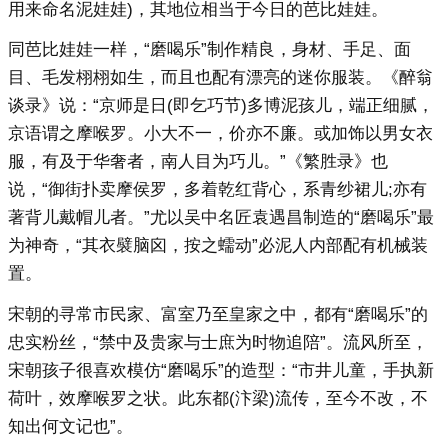
用来命名泥娃娃)，其地位相当于今日的芭比娃娃。
同芭比娃娃一样，“磨喝乐”制作精良，身材、手足、面
目、毛发栩栩如生，而且也配有漂亮的迷你服装。《醉翁
谈录》说：“京师是日(即乞巧节)多博泥孩儿，端正细腻，
京语谓之摩喉罗。小大不一，价亦不廉。或加饰以男女衣
服，有及于华奢者，南人目为巧儿。”《繁胜录》也
说，“御街扑卖摩侯罗，多着乾红背心，系青纱裙儿;亦有
著背儿戴帽儿者。”尤以吴中名匠袁遇昌制造的“磨喝乐”最
为神奇，“其衣襞脑囟，按之蠕动”必泥人内部配有机械装
置。
宋朝的寻常市民家、富室乃至皇家之中，都有“磨喝乐”的
忠实粉丝，“禁中及贵家与士庶为时物追陪”。流风所至，
宋朝孩子很喜欢模仿“磨喝乐”的造型：“市井儿童，手执新
荷叶，效摩喉罗之状。此东都(汴梁)流传，至今不改，不
知出何文记也”。