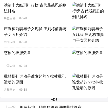
满清十大酷刑排行榜 古代最残忍的刑
法排名
历史百科
07-28
庄则栋前妻与子女现状 庄则栋前妻与
子女照片介绍
中国人物
07-28
慈禧的衣服数量
中国人物
07-28
批林批孔运动是谁发起的？批林批孔
运动的原因
共和国史
09-18
AD3
上一篇：
银锤坠地：隋唐猛将秦用的悲壮终章