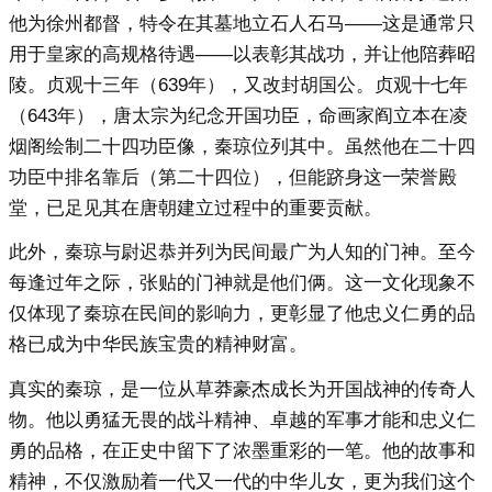
他为徐州都督，特令在其墓地立石人石马——这是通常只
用于皇家的高规格待遇——以表彰其战功，并让他陪葬昭
陵。贞观十三年（639年），又改封胡国公。贞观十七年
（643年），唐太宗为纪念开国功臣，命画家阎立本在凌
烟阁绘制二十四功臣像，秦琼位列其中。虽然他在二十四
功臣中排名靠后（第二十四位），但能跻身这一荣誉殿
堂，已足见其在唐朝建立过程中的重要贡献。
此外，秦琼与尉迟恭并列为民间最广为人知的门神。至今
每逢过年之际，张贴的门神就是他们俩。这一文化现象不
仅体现了秦琼在民间的影响力，更彰显了他忠义仁勇的品
格已成为中华民族宝贵的精神财富。
真实的秦琼，是一位从草莽豪杰成长为开国战神的传奇人
物。他以勇猛无畏的战斗精神、卓越的军事才能和忠义仁
勇的品格，在正史中留下了浓墨重彩的一笔。他的故事和
精神，不仅激励着一代又一代的中华儿女，更为我们这个