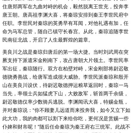
住唐郑两军在九曲对峙的机会，毅然脱离王世充，投奔李
唐王朝。唐高祖李渊大喜，将秦琼安排到秦王李世民府中
任职。李世民对秦琼的英勇早有耳闻，对他礼遇有加，任
命为马军总管，随自己镇守长春宫。从此，秦琼追随李世
民南征北战，开启了人生最辉煌的篇章。
美良川之战是秦琼归唐后的第一场大捷。当时刘武周在突
厥支持下派遣宋金刚南下，攻占唐朝大片领土。李世民率
军出征，秦琼随行。双方在柏壁对峙，宋金刚部将尉迟敬
德骁勇善战，给唐军造成很大威胁。李世民派秦琼和殷开
山在美良川设伏，待尉迟敬德押运粮草返回时，秦琼一马
当先，率领士兵如猛虎下山，大败敌军，斩首两千余级，
尉迟敬德仅率少数骑兵逃脱。李渊闻讯大喜，特赐金瓶，
并对秦琼说：“你不顾妻儿远道而来投奔我，如今又立下如
此大功，我的肉都可以割下来给你吃，更何况是赏赐一些
仆婢和财帛呢！”随后任命秦琼为秦王府右三统军。此战不