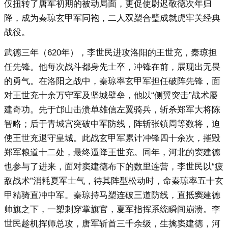
仅扭转了唐军初期的被动局面，更促使尉迟敬德次年归
降，成为秦琼玄甲军同袍，二人双槊合璧成就虎牢关经典
战役。
武德三年（620年），李世民进攻洛阳的王世充，秦琼担
任先锋。他每次战斗都身先士卒，冲锋在前，展现出无畏
的勇气。在洛阳之战中，秦琼率玄甲军担任破阵先锋，面
对王世充十余万守军及坚城壁垒，他以“侧翼突击”战术屡
建奇功。先于邙山击溃单雄信左翼骑兵，斩杀郑军大将陈
智略；后于青城宫突破中军防线，阵斩张镇周等数将，迫
使王世充退守皇城。此战玄甲军累计冲锋四十余次，摧毁
郑军粮道十二处，最终逼降王世充。同年，河北的窦建德
也参与了进来，面对窦建德布下的数里连营，李世民以“疲
敌战术”消耗夏军士气，待其阵型松动时，命秦琼率五十玄
甲精骑直冲中军。秦琼持马槊连破三道防线，直抵窦建德
帅旗之下，一槊刺穿掌旗官，夏军指挥系统瞬间崩溃。李
世民趁机挥师总攻，唐军斩首三千余级，生擒窦建德，河