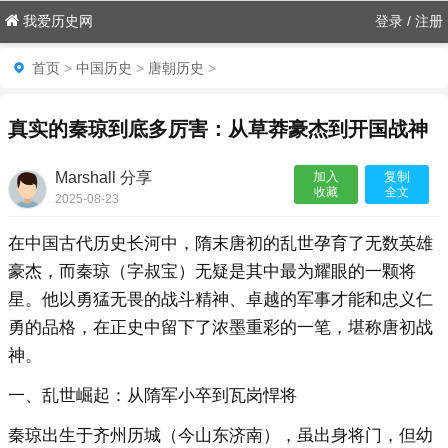
我爱历史网
登录
/
注册
首页
>
中国历史
>
唐朝历史
>
真实的秦琼到底多厉害：从草莽豪杰到开国战神
Marshall 分享
加入
复制
收藏
全文
2025-08-23
07:18:33

在中国古代历史长河中，隋末唐初的乱世孕育了无数英雄
豪杰，而秦琼（字叔宝）无疑是其中最为耀眼的一颗将
星。他以勇猛无畏的战斗精神、卓越的军事才能和忠义仁
勇的品格，在正史中留下了浓墨重彩的一笔，堪称唐初战
神。
一、乱世崛起：从隋军小卒到瓦岗悍将
秦琼出生于齐州历城（今山东济南），虽出身将门，但幼