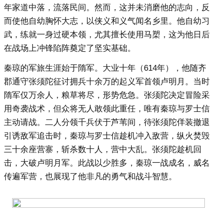
年家道中落，流落民间。然而，这并未消磨他的志向，反
而使他自幼胸怀大志，以侠义和义气闻名乡里。他自幼习
武，练就一身过硬本领，尤其擅长使用马槊，这为他日后
在战场上冲锋陷阵奠定了坚实基础。
秦琼的军旅生涯始于隋军。大业十年（614年），他随齐
郡通守张须陀征讨拥兵十余万的起义军首领卢明月。当时
隋军仅万余人，粮草将尽，形势危急。张须陀决定冒险采
用奇袭战术，但众将无人敢领此重任，唯有秦琼与罗士信
主动请战。二人分领千兵伏于芦苇间，待张须陀佯装撤退
引诱敌军追击时，秦琼与罗士信趁机冲入敌营，纵火焚毁
三十余座营寨，斩杀数十人，营中大乱。张须陀趁机回
击，大破卢明月军。此战以少胜多，秦琼一战成名，威名
传遍军营，也展现了他非凡的勇气和战斗智慧。