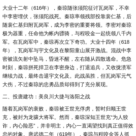
大业十二年（616年），秦琼随张须陀征讨瓦岗军，不幸
中李密埋伏，张须陀战死。秦琼率领残部投靠裴仁基，后
随裴仁基归附瓦岗军，成为李密的重要将领。李密对秦琼
极为器重，任命他为帐内骠骑，与程咬金一起统领八千内
军。在瓦岗军中，秦琼再次立下奇功。大业十四年（618
年），瓦岗军与宇文化及在黎阳童山展开激战。混战中李
密被流矢射中坠马，昏迷不醒，左右随从四散逃命。危急
时刻，秦琼拼死捍卫在李密身边，打退追兵，又收拢溃军
继续力战，最终击退宇文化及。此战虽胜，但瓦岗军元气
大伤，不过秦琼的忠勇品质却得到了充分展现。
二、投唐建功：美良川大捷与洛阳之战
随着瓦岗军的衰败，秦琼被王世充俘虏，暂时归顺王世
充，被封为龙骧大将军。然而，秦琼深知王世充“为人狡
诈，内心险恶”，并非明主，内心一直渴望找到真正值得效
忠的对象。唐武德二年（619年），秦琼与程咬金等人抓