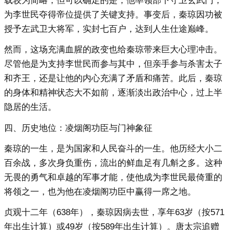
载较为简略，但可以确定的是，他率领部下守卫玄武门，
为李世民夺得帝位提供了关键支持。事变后，秦琼因功被
授予左武卫大将军，实封七百户，达到人生仕途巅峰。
然而，这场充满血腥的政变也给秦琼带来巨大心理冲击。
尽管他是为支持李世民而参与其中，但亲手参与杀害太子
和齐王，还是让他的内心充满了矛盾和痛苦。此后，秦琼
的身体和精神状态大不如前，逐渐淡出政治中心，过上半
隐居的生活。
四、历史地位：凌烟阁功臣与门神象征
秦琼的一生，是为国家和人民奋斗的一生。他历经大小二
百余战，多次身负重伤，流出的鲜血足有几斛之多。这种
无畏的勇气和卓越的军事才能，使他成为李世民最倚重的
将领之一，也为他在凌烟阁功臣中赢得一席之地。
贞观十二年（638年），秦琼因病去世，享年63岁（按571
年出生计算）或49岁（按589年出生计算）。唐太宗追赠