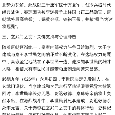
北势力瓦解。此战以三千唐军破十万夏军，创冷兵器时代
经典战例，秦琼因功被李渊授予上柱国（正二品勋官，唐
朝武将最高荣誉），赐黄金瓶、锦袍玉带，并敕“卿当为诸
将冠冕”。
三、玄武门之变：关键支持与心理冲击
随着唐朝逐渐统一，皇室内部权力斗争日益激烈。太子李
建成与秦王李世民之间的矛盾不断激化。在这场权力角逐
中，秦琼坚定地站在了李世民一边。他深知李世民的雄才
大略，相信只有李世民才能带领唐朝走向繁荣昌盛。
武德九年（626年）六月初四，李世民决定先发制人，在
玄武门设伏。当李建成和李元吉行至临湖殿察觉异常欲返
回时，李世民率长孙无忌、尉迟敬德、秦琼等亲信将士突
然杀出。在激烈战斗中，李世民射死李建成，尉迟敬德杀
死李元吉。关于秦琼在玄武门之变中的具体行动，史料记