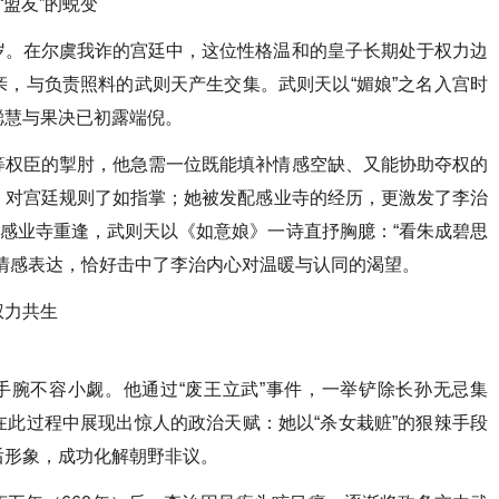
“盟友”的蜕变
岁。在尔虞我诈的宫廷中，这位性格温和的皇子长期处于权力边
，与负责照料的武则天产生交集。武则天以“媚娘”之名入宫时
聪慧与果决已初露端倪。
等权臣的掣肘，他急需一位既能填补情感空缺、又能协助夺权的
，对宫廷规则了如指掌；她被发配感业寺的经历，更激发了李治
在感业寺重逢，武则天以《如意娘》一诗直抒胸臆：“看朱成碧思
情感表达，恰好击中了李治内心对温暖与认同的渴望。
权力共生
手腕不容小觑。他通过“废王立武”事件，一举铲除长孙无忌集
此过程中展现出惊人的政治天赋：她以“杀女栽赃”的狠辣手段
后形象，成功化解朝野非议。