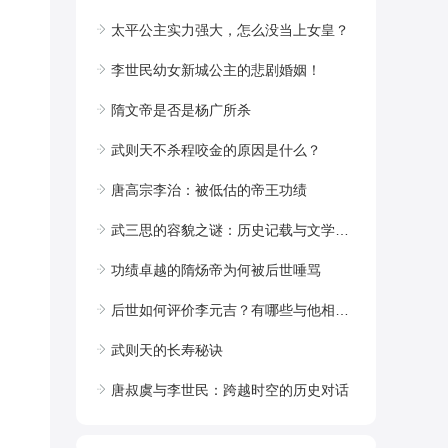
太平公主实力强大，怎么没当上女皇？
李世民幼女新城公主的悲剧婚姻！
隋文帝是否是杨广所杀
武则天不杀程咬金的原因是什么？
唐高宗李治：被低估的帝王功绩
武三思的容貌之谜：历史记载与文学想象的交织
功绩卓越的隋炀帝为何被后世唾骂
后世如何评价李元吉？有哪些与他相关的轶事典故？
武则天的长寿秘诀
唐叔虞与李世民：跨越时空的历史对话