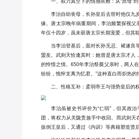
武则天为什么将皇位归还李氏？
一、权力真空下的情感依赖：从“庶母”到
李治自幼丧母，长孙皇后去世时他仅九
诗仙李白身世探秘：是皇室同宗
还是西域胡人
缘。唐太宗晚年病重期间，李治频繁探视父亲
年仅十四岁，虽未获唐太宗长期宠爱，但其
女皇武则天：也是个爱惜人才的
主
当李治登基后，面对长孙无忌、褚遂良
盟友。武则天恰逢其时：她曾是唐太宗才人
梁师都拥兵考：从地方豪强到割
的怜惜之情。650年李治祭奠父亲时，两人
据枭雄的兵力变迁
纷纷，憔悴支离为忆君。”这种直白而炽热的
唐朝的建立是什么时候，有些什
么历史
二、性格互补：柔弱帝王与强势皇后的
武则天：入宫的武媚，一朵怒放
的牡丹
李治虽被史书评价为“仁弱”，但其政治
团，将权力从关陇贵族手中收回。而武则天在
扳倒王皇后，又通过《内训》等典籍塑造贤