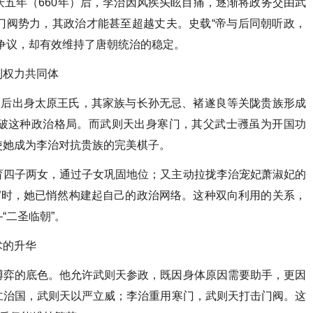
五年（660年）后，李治因风疾头眩目痛，逐渐将政务交由武
门阀势力，其政治才能甚至超越丈夫。史载“帝与后同朝听政，
争议，却有效维持了唐朝统治的稳定。
到权力共同体
皇后出身太原王氏，其家族与长孙无忌、褚遂良等关陇贵族形成
破这种政治格局。而武则天出身寒门，其父武士彟虽为开国功
使她成为李治对抗贵族的完美棋子。
育四子两女，通过子女巩固地位；又主动拉拢李治宠妃萧淑妃的
”时，她已悄然构建起自己的政治网络。这种双向利用的关系，
“二圣临朝”。
术的升华
博弈的底色。他允许武则天参政，既因身体原因需要助手，更因
仁治国，武则天以严立威；李治重用寒门，武则天打击门阀。这