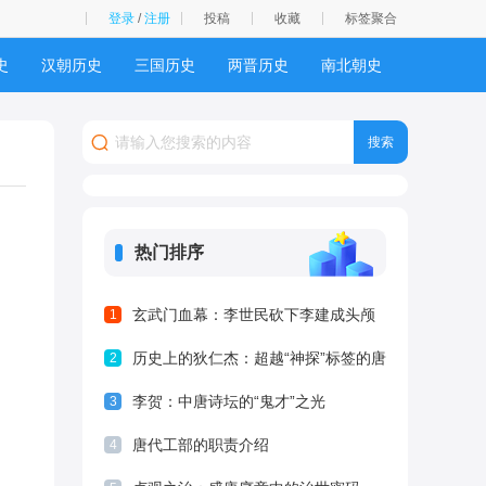
登录
/
注册
投稿
收藏
标签聚合
史
汉朝历史
三国历史
两晋历史
南北朝史
史
西夏历史
明朝历史
清朝历史
民国历史
热门排序
玄武门血幕：李世民砍下李建成头颅
1
的权力逻辑与生存法则
历史上的狄仁杰：超越“神探”标签的唐
2
代名相
李贺：中唐诗坛的“鬼才”之光
3
唐代工部的职责介绍
4