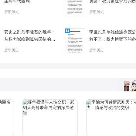
生与时代困局
勇进：权力更迭背后的历
逻辑
唐朝历史
唐朝历史
安史之乱后李隆基的晚年：
李世民杀单雄信连徐茂公
从权力巅峰到孤独囚徒的陨
救不了：权力博弈下的必
落
选择
唐朝历史
唐朝历史