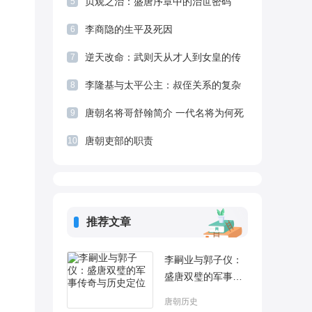
贞观之治：盛唐序章中的治世密码
5
李商隐的生平及死因
6
逆天改命：武则天从才人到女皇的传
7
奇人生
李隆基与太平公主：叔侄关系的复杂
8
纠葛与最终决断
唐朝名将哥舒翰简介 一代名将为何死
9
得这么窝囊
唐朝吏部的职责
10
推荐文章
李嗣业与郭子仪：
盛唐双璧的军事传
奇与历史定位
唐朝历史