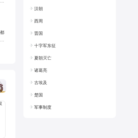
史
汉朝
西周
都
晋国
然
十字军东征
夏朝灭亡
诸葛亮
古埃及
楚国
军事制度