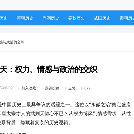
历史
商朝历史
周朝历史
春秋历史
战国历史
秦朝历
历史
五代十国
宋朝历史
元朝历史
辽朝历史
金朝历
情感与政治的交织
天：权力、情感与政治的交织
5-08-02
加入收藏
我要投稿
点赞
679
中国历史上最具争议的话题之一。这位以“永徽之治”奠定盛唐
亲唐太宗才人的武则天倾心不已？从权力博弈到情感需求，从性
关系背后，隐藏着复杂的历史逻辑。