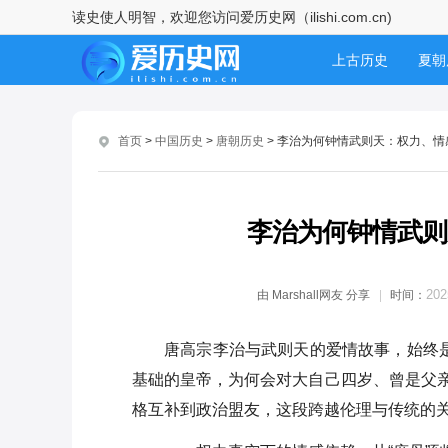
读史使人明智，欢迎您访问爱历史网（ilishi.com.cn)
李密错失长安：战略误判与历史
时机的双重困境
上古历史
夏朝
李商隐：寒门孤子的诗性人生与
隋朝历史
唐朝
时代困局
首页
>
中国历史
>
唐朝历史
> 李治为何钟情武则天：权力、
共和国史
李渊的抉择与李世民的急流勇
进：权力更迭背后的历史逻辑
李治为何钟情武则
安史之乱风云：盛世崩塌与唐玄
宗的皇权抉择
202
由
Marshall网友
分享
时间：
安史之乱后李隆基的晚年：从权
力巅峰到孤独囚徒的陨落
唐高宗李治与武则天的爱情故事，始终是
基础的皇帝，为何会对大自己四岁、曾是父
李世民杀单雄信连徐茂公都救不
了：权力博弈下的必然选择
格互补到政治盟友，这段跨越伦理与传统的