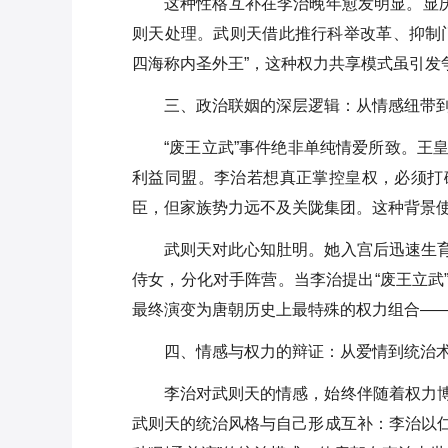
这种性格互补在李治晚年愈发明显。显庆
则天处理。武则天借此推行科举改革、抑制
四海称内圣外王”，这种权力共享模式虽引发
三、政治联姻的深层逻辑：从情感纽带
“废王立武”事件绝非单纯情爱所致。王
利益同盟。李治若想真正掌控皇权，必须打
臣，但家族势力远不及关陇集团。这种背景
武则天对此心知肚明。她入宫后迅速生
侍女，分化对手阵营。当李治提出“废王立武
最终演变为唐朝历史上最特殊的权力组合——
四、情感与权力的辩证：从爱情到统治
李治对武则天的情感，始终伴随着权力
武则天的统治风格与自己形成互补：李治以