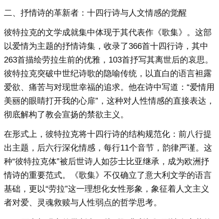
二、抒情诗的革新者：十四行诗与人文情感的觉醒
彼特拉克的文学成就集中体现于其代表作《歌集》。这部
以爱情为主题的抒情诗集，收录了366首十四行诗，其中
263首描绘劳拉生前的优雅，103首抒写其离世后的哀思。
彼特拉克突破中世纪诗歌的隐喻传统，以直白的语言袒露
爱欲、痛苦与对现世幸福的追求。他在诗中写道：“爱情用
美丽的眼睛打开我的心扉”，这种对人性情感的直接表达，
彻底解构了教会宣扬的禁欲主义。
在形式上，彼特拉克将十四行诗的结构规范化：前八行提
出主题，后六行深化情感，每行11个音节，韵律严谨。这
种“彼特拉克体”被后世诗人如莎士比亚继承，成为欧洲抒
情诗的重要范式。《歌集》不仅确立了意大利文学的语言
基础，更以“劳拉”这一理想化女性形象，象征着人文主义
者对爱、灵魂救赎与人性弱点的哲学思考。