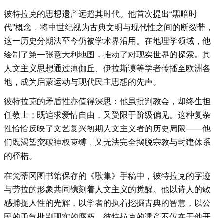
彼特拉克的思想遗产远超其时代。他首次提出“黑暗时
代”概念，将中世纪视为古典文明与现代性之间的断裂带，
这一历史分期法至今仍被学术界沿用。在地理学领域，他
绘制了第一张意大利地图，推动了对现实世界的探索。其
人文主义思想通过薄伽丘、伊拉斯谟等学者传播至欧洲各
地，成为启蒙运动与现代民主思想的先声。
彼特拉克的矛盾性亦值得深思：他虽批判教会，却终生担
任教士；既追求爱情自由，又受限于阶级偏见。这种复杂
性恰恰反映了文艺复兴初期人文主义者的历史局限——他
们既渴望突破神权束缚，又无法完全摆脱宗教与封建体系
的桎梏。
在梵蒂冈图书馆保存的《歌集》手稿中，彼特拉克的字迹
与劳拉的形象共同镌刻着人文主义的觉醒。他以诗人的敏
感捕捉人性的光辉，以学者的执着挖掘古典的智慧，以公
民的勇气批判现实的腐朽。彼特拉克的遗产不仅在于他开