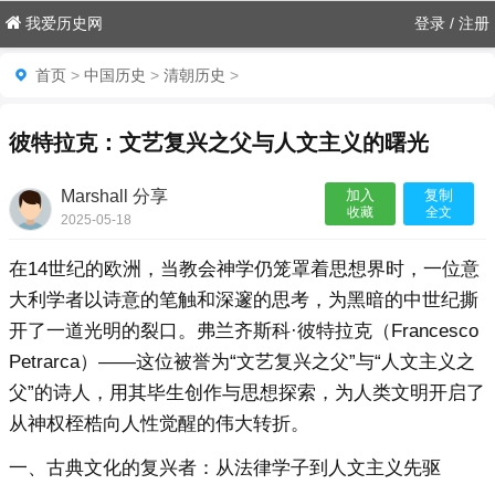
我爱历史网
登录
/
注册
首页
>
中国历史
>
清朝历史
>
彼特拉克：文艺复兴之父与人文主义的曙光
Marshall 分享
加入
复制
收藏
全文
2025-05-18
07:02:54

在14世纪的欧洲，当教会神学仍笼罩着思想界时，一位意
大利学者以诗意的笔触和深邃的思考，为黑暗的中世纪撕
开了一道光明的裂口。弗兰齐斯科·彼特拉克（Francesco
Petrarca）——这位被誉为“文艺复兴之父”与“人文主义之
父”的诗人，用其毕生创作与思想探索，为人类文明开启了
从神权桎梏向人性觉醒的伟大转折。
一、古典文化的复兴者：从法律学子到人文主义先驱