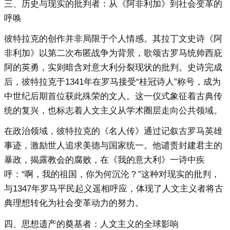
三、历史与现实的批判者：从《阿非利加》到社会变革的
呼唤
彼特拉克的创作并非局限于个人情感。其拉丁文史诗《阿
非利加》以第二次布匿战争为背景，歌颂古罗马统帅西庇
阿的英勇，实则暗含对意大利分裂现状的批判。史诗完成
后，彼特拉克于1341年在罗马接受“桂冠诗人”称号，成为
中世纪后期首位获此殊荣的文人。这一仪式象征着古典传
统的复兴，也标志着人文主义从学术圈层走向公共领域。
在政治领域，彼特拉克的《名人传》通过记叙古罗马英雄
事迹，激励世人追求美德与国家统一。他谴责封建君主的
暴政，揭露教会的腐败，在《我的意大利》一诗中疾
呼：“啊，我的祖国，你为何沉沦？”这种对现实的批判，
与1347年罗马平民起义遥相呼应，体现了人文主义者将古
典理想转化为社会变革动力的努力。
四、思想遗产的奠基者：人文主义的全球影响