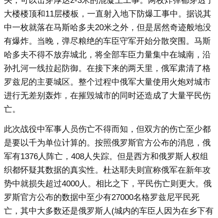
头，可以击穿厚达2-3米的混凝土工事。两枚炸弹都穿透了
大楼楼顶和11层楼板，一直射入地下防爆工事中。据说其
中一枚就落在马斯哈多夫20米之外，但是居然奇迹般地没
有爆炸。当晚，弹尽粮绝的车臣守军开始分散突围。马斯
哈多夫不得不放弃城北，将全部车臣力量集中在城南，沿
孙扎河一线拉起防御。在接下来的两天里，俄军肃清了格
罗兹尼的主要城区。整个过程中俄军大量使用火炮对城市
进行无差别轰炸，在摧毁城市的同时还造成了大量平民伤
亡。
此次战役中军事人员伤亡不得而知，但双方的伤亡至少都
是要以千为单位计算的。按照俄罗斯官方公布的消息，俄
军有1376人阵亡，408人失踪。但是西方和俄罗斯人权组
织都怀疑其数据的真实性。杜达耶夫则宣称俄军在新年攻
势中就损失超过4000人。相比之下，平民伤亡则更大。俄
罗斯官方公布的数据中至少有27000名格罗兹尼平民死
亡，其中大多数还是俄罗斯人(城内的车臣人因为在乡下有