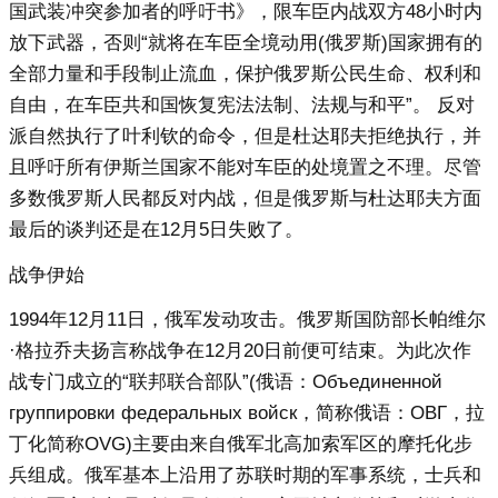
国武装冲突参加者的呼吁书》，限车臣内战双方48小时内
放下武器，否则“就将在车臣全境动用(俄罗斯)国家拥有的
全部力量和手段制止流血，保护俄罗斯公民生命、权利和
自由，在车臣共和国恢复宪法法制、法规与和平”。 反对
派自然执行了叶利钦的命令，但是杜达耶夫拒绝执行，并
且呼吁所有伊斯兰国家不能对车臣的处境置之不理。尽管
多数俄罗斯人民都反对内战，但是俄罗斯与杜达耶夫方面
最后的谈判还是在12月5日失败了。
战争伊始
1994年12月11日，俄军发动攻击。俄罗斯国防部长帕维尔
·格拉乔夫扬言称战争在12月20日前便可结束。为此次作
战专门成立的“联邦联合部队”(俄语：Объединенной
группировки федеральных войск，简称俄语：ОВГ，拉
丁化简称OVG)主要由来自俄军北高加索军区的摩托化步
兵组成。俄军基本上沿用了苏联时期的军事系统，士兵和