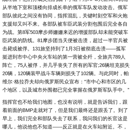
从半地下室和顶楼向排成长串的俄军车队发动攻击。俄军
部队彼此之间没有协同，指挥混乱，关键时刻空军和火炮
支援却又叫不来。各部队被车臣武装分割包围后完全各自
为战。第8军503摩步师姗姗来迟的增援部队却未能突破车
臣武装的防线。81摩步团当天便被击溃，超过一半官兵被
击毙或被俘。131旅坚持到了1月3日被彻底击溃——孤军
挺进到市中心中央火车站的第一营被全歼，全旅共789人
阵亡，75人被俘，并几乎丧失了所有的军官;26辆坦克损失
20辆，120辆装甲战斗车辆则损失了102辆。与此同时，帕
维尔·格拉乔夫却向俄罗斯民众宣布：“市中心和市区的几
个地区，以及城市外围都已完全掌握在俄罗斯军队手中。”
指挥官也不给我们地图，也没有说明，就是告诉我们，跟
着前面的BMP走就对了，但是我们最终还是跟丢了。到了
早上，我们完全和部队失去了联系，我问我们的长官这是
哪儿，他说他也不知道——反正就是在火车站附近。不，