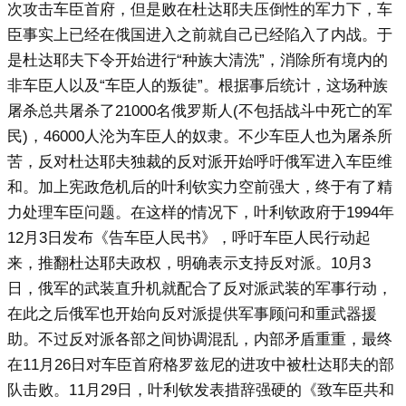
次攻击车臣首府，但是败在杜达耶夫压倒性的军力下，车
臣事实上已经在俄国进入之前就自己已经陷入了内战。于
是杜达耶夫下令开始进行“种族大清洗”，消除所有境内的
非车臣人以及“车臣人的叛徒”。根据事后统计，这场种族
屠杀总共屠杀了21000名俄罗斯人(不包括战斗中死亡的军
民)，46000人沦为车臣人的奴隶。不少车臣人也为屠杀所
苦，反对杜达耶夫独裁的反对派开始呼吁俄军进入车臣维
和。加上宪政危机后的叶利钦实力空前强大，终于有了精
力处理车臣问题。在这样的情况下，叶利钦政府于1994年
12月3日发布《告车臣人民书》，呼吁车臣人民行动起
来，推翻杜达耶夫政权，明确表示支持反对派。10月3
日，俄军的武装直升机就配合了反对派武装的军事行动，
在此之后俄军也开始向反对派提供军事顾问和重武器援
助。不过反对派各部之间协调混乱，内部矛盾重重，最终
在11月26日对车臣首府格罗兹尼的进攻中被杜达耶夫的部
队击败。11月29日，叶利钦发表措辞强硬的《致车臣共和