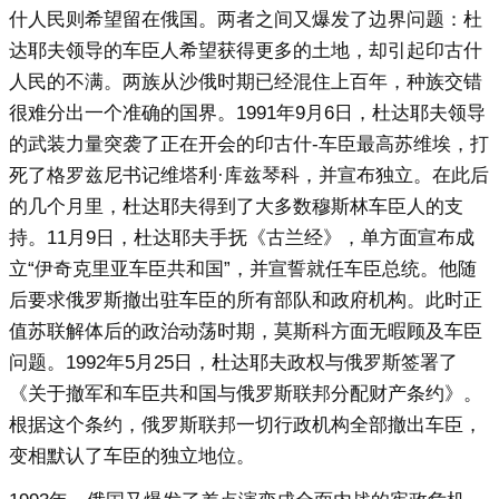
什人民则希望留在俄国。两者之间又爆发了边界问题：杜
达耶夫领导的车臣人希望获得更多的土地，却引起印古什
人民的不满。两族从沙俄时期已经混住上百年，种族交错
很难分出一个准确的国界。1991年9月6日，杜达耶夫领导
的武装力量突袭了正在开会的印古什-车臣最高苏维埃，打
死了格罗兹尼书记维塔利·库兹琴科，并宣布独立。在此后
的几个月里，杜达耶夫得到了大多数穆斯林车臣人的支
持。11月9日，杜达耶夫手抚《古兰经》，单方面宣布成
立“伊奇克里亚车臣共和国”，并宣誓就任车臣总统。他随
后要求俄罗斯撤出驻车臣的所有部队和政府机构。此时正
值苏联解体后的政治动荡时期，莫斯科方面无暇顾及车臣
问题。1992年5月25日，杜达耶夫政权与俄罗斯签署了
《关于撤军和车臣共和国与俄罗斯联邦分配财产条约》。
根据这个条约，俄罗斯联邦一切行政机构全部撤出车臣，
变相默认了车臣的独立地位。