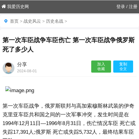
我爱历史网
登录
/
注册
首页
>
战史风云
>
历史名战
>
第一次车臣战争车臣伤亡 第一次车臣战争俄罗斯
死了多少人
分享
加入
复制
收藏
全文
2024-08-01
11:22:48

第一次车臣战争，俄罗斯联邦与高加索穆斯林武装的伊奇
克里亚车臣共和国之间的一次军事冲突，发生时间是在
1994年12月11日—1996年8月31日，伤亡情况车臣 死亡或
失踪17,391人;俄罗斯 死亡或失踪5,732人，最终结果车臣