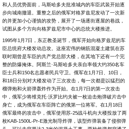
和人员优势面前，马斯哈多夫批准城内的车臣武装开始逐
步向城南撤退。重整之后的俄军对格罗兹尼发动了一次新
的并更加小心谨慎的攻势，展开了一场逐街逐屋的巷战，
试图从多个方向向格罗兹尼市中心的总统大楼推进。
1995年1月7日，东正教圣诞节，俄军开始向格罗兹尼的车
臣总统府大楼发动总攻。这座宏伟的钢筋混凝土建筑在苏
联时期曾是车臣的共产党总部大楼，在其地下还有一个完
整的防爆掩体。阿斯兰·马斯哈多夫亲自率领大约350名车
臣士兵和150名志愿者民兵守卫。俄军在1月7日、10日，
和18日分别对大楼发动了三次攻击，每一次都是以猛烈的
榴弹炮和火箭弹轰炸作为开始。在1月7日的第一次攻击
中，俄军少将维克托·沃罗比约夫被一枚迫击炮弹破片击中
身亡，成为俄军在车臣阵亡的俄第一位将军。在1月18日
俄军最终的攻击中，俄军使用苏-25战斗机向大楼投放了两
枚KAB-1500L-Pr-E激光制导炸弹，该型炸弹装备了侵彻弹