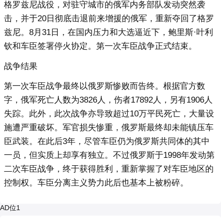
格罗兹尼战役，对驻守城市的俄军内务部队发动突然袭
击，并于20日彻底击退前来增援的俄军，重新夺回了格罗
兹尼。8月31日，在国内压力和大选逼近下，鲍里斯·叶利
钦和车臣签署停火协定。第一次车臣战争正式结束。
战争结果
第一次车臣战争最终以俄罗斯惨败而告终。根据官方数
字，俄军死亡人数为3826人，伤者17892人，另有1906人
失踪。此外，此次战争亦导致超过10万平民死亡，大量设
施遭严重破坏。军官损失惨重，俄罗斯最终却未能镇压车
臣武装。在此后3年，尽管车臣仍为俄罗斯共同体的其中
一员，但实质上却享有独立。不过俄罗斯于1998年发动第
二次车臣战争，终于获得胜利，重新掌握了对车臣地区的
控制权。车臣分离主义势力此后也基本上被粉碎。
AD位1