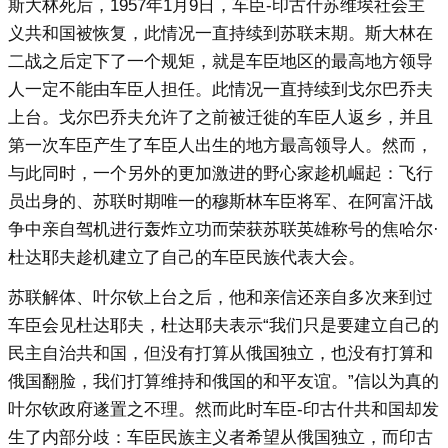
斯大林死后，1957年1月9日，车臣-印古什苏维埃社会主
义共和国被恢复，此情况一直持续到苏联末期。斯大林在
二战之后定下了一个规矩，就是车臣地区的最高地方领导
人一定不能由车臣人担任。此情况一直持续到戈尔巴乔夫
上台。戈尔巴乔夫允许了之前被迁徙的车臣人返乡，并且
第一次车臣产生了车臣人出生的地方最高领导人。然而，
与此同时，一个另外的更加激进的野心家趁机崛起：飞行
员出身的、苏联时期唯一的穆斯林车臣将军、在阿富汗战
争中亲自驾机进行轰炸立功而荣获苏联英雄称号的焦哈尔·
杜达耶夫趁机建立了自己的车臣民族代表大会。
苏联解体、叶尔钦上台之后，他和亲信还亲自多次来到过
车臣会见杜达耶夫，杜达耶夫表示“我们只是要建立自己的
民主自治共和国，但没有打算从俄国独立，也没有打算和
俄国翻脸，我们打算维持和俄国的和平友谊。”信以为真的
叶尔钦政府遂置之不理。然而此时车臣-印古什共和国却发
生了内部分歧：车臣民族主义者希望从俄国独立，而印古