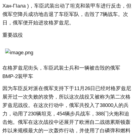
Хан-ГӀала )，车臣武装出动了坦克和装甲车进行反击，但
俄军空降兵成功地击退了车臣军队，击毁了7辆战车。次
日，俄军便开始进攻格罗兹尼。
重要战役
在格罗兹尼街头，车臣武装士兵和一辆被击毁的俄军
BMP-2装甲车
因为车臣反对派在俄军支持下于11月26日已经对格罗兹尼
展开过一次失败的攻势，所以这次战役又被称为第二次格
罗兹尼战役。在这次行动中，俄军共投入了38000人的兵
力，动用了230辆坦克，454辆步兵战车，388门火炮和迫
击炮。俄军在这次战役中还展开了欧洲自二战德累斯顿轰
炸以来规模最大的一次轰炸行动，并使用了白磷弹和燃料