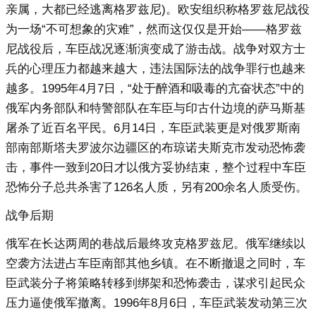
亲属，大都已经逃离格罗兹尼)。欧安组织称格罗兹尼战役
为一场“不可想象的灾难”，然而这仅仅是开始——格罗兹
尼战役后，车臣战况逐渐演变成了游击战。战争对双方士
兵的心理压力都越来越大，违法国际法的战争罪行也越来
越多。1995年4月7日，“处于醉酒和吸毒的亢奋状态”中的
俄军内务部队和特警部队在车臣与印古什边境的萨马斯基
屠杀了近百名平民。6月14日，车臣武装更是对俄罗斯南
部南部斯塔夫罗波尔边疆区的布琼诺夫斯克市发动恐怖袭
击，事件一致到20日才以俄方妥协结束，整个过程中车臣
恐怖分子总共杀害了126名人质，另有200余名人质受伤。
战争后期
俄军在长达两周的巷战后最终攻克格罗兹尼。俄军继续以
空袭方法进占车臣南部其他乡镇。在不断撤退之同时，车
臣武装分子将策略转移到绑架和恐怖袭击，谋求引起民众
压力逼使俄军撤离。1996年8月6日，车臣武装发动第三次