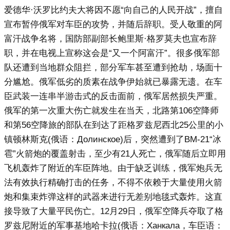
爱德华·沃罗比约夫大将因不愿“向自己的人民开战”，擅自
宣布暂停俄军对车臣的攻势，并随后辞职。受人敬重的阿
富汗战争名将，国防部副部长鲍里斯·格罗莫夫也宣布辞
职，并在电视上宣称这会是“又一个阿富汗”。很多俄军部
队还遭到当地群众阻拦，部分军车甚至遭到抢劫，场面十
分尴尬。俄军低劣的质素在战争伊始就已暴露无遗。在车
臣武装一连串半游击式的反击面前，俄军居然损失严重。
俄军的第一次重大伤亡就发生在当天，北路第106空降师
和第56空降旅的部队在到达了距格罗兹尼西北25公里的小
镇顿林斯克(俄语：Долинское)后，突然遭到了BM-21“冰
雹”火箭炮的覆盖射击，至少有21人死亡，俄军随后立即用
飞机轰炸了附近的车臣阵地。由于缺乏训练，俄军炮兵无
法有效执行精确打击的任务，不得不依赖于大量使用火箭
炮和集束炸弹这样的武器来进行无差别地毯式轰炸。这直
接导致了大量平民伤亡。12月29日，俄军空降兵夺取了格
罗兹尼附近的军事基地哈卡拉(俄语：Ханкала，车臣语：