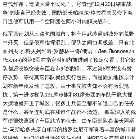
空气炸弹，造成大量平民死亡。尽管他“12月20日结束战
争”的诺言已经失效，国防部长帕维尔·格拉乔夫又夸下海
口道他可以用一个空降团在两小时内解决战斗。
俄军原计划从三路包围城市，将车臣武装逼到城外的荒野
中歼灭。但是俄军指挥混乱，部队之间协调极差，只有北
面列夫·雅科夫列维奇·罗赫林中将(俄语：Лев Я́ковлевич
Ро́хлин)的第8军在指定时间内前进到了预定位置，其它部
队都还没能突破车臣在市郊的防御。不过第8军并没有暂
停攻势，等待其它部队就位实行包围，而是固执地按原计
划在新年夜发动了总攻。由于事先被告知不会有激烈抵
抗，第一进攻梯队131摩步旅和81摩步团的车队干脆大摇
大摆地就开进了城区，很多士兵甚至都不知道自己的任务
是什么，甚至连到底在和谁作战都不清楚。 孤军深入的俄
军便很快遭到了车臣武装的伏击。由车臣部队参谋长阿斯
兰·马斯哈多夫亲自领导的格罗兹尼守军有着丰富的城市巷
战经验，他们分成灵活的战斗小组，用RPG火箭筒和机枪