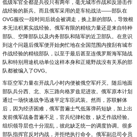
低级军官全都是兵役只有两年，毫无城市作战和反游击作
战经验的新兵。而且俄军采用的是车轮战法——部队在
OVG服役一段时间后就会被调走，换上新的部队，导致根
本无法积累实战经验。俄军有限的精锐力量还是来自特种
部队、空降部队以及内务部队和陆军的近卫部队。在意识
到这个问题后俄军便开始匆忙地在全国范围内搜刮有城市
作战经验的精锐部队，以至于最后甚至连俄罗斯海军陆战
队和特别用途机动单位这样本身和正规野战没有关系的部
队都被编入了OVG。
车臣空军力量在开战几小时内便被俄空军歼灭。随后地面
部队兵分西、北、东三路向格罗兹尼进攻。俄军原本计划
通过一场快速战争迅速平定车臣武装。然而，苏联解体
后，因为经济困难，俄军普遍士气低落弹药短缺，加上出
发前俄军战备普遍不足，官兵纪律松散，缺乏作战经验。
组织领导层也十分混乱，彼此缺乏统一的调度协调。很多
部队指挥官反对内战，并拒绝执行命令。俄军副总司令员