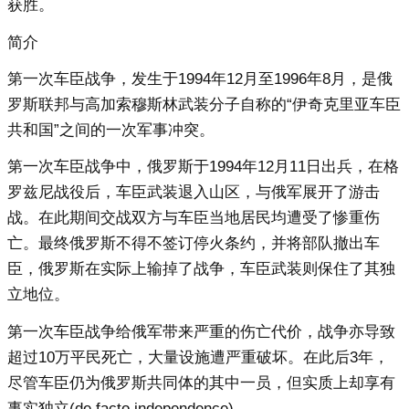
获胜。
简介
第一次车臣战争，发生于1994年12月至1996年8月，是俄
罗斯联邦与高加索穆斯林武装分子自称的“伊奇克里亚车臣
共和国”之间的一次军事冲突。
第一次车臣战争中，俄罗斯于1994年12月11日出兵，在格
罗兹尼战役后，车臣武装退入山区，与俄军展开了游击
战。在此期间交战双方与车臣当地居民均遭受了惨重伤
亡。最终俄罗斯不得不签订停火条约，并将部队撤出车
臣，俄罗斯在实际上输掉了战争，车臣武装则保住了其独
立地位。
第一次车臣战争给俄军带来严重的伤亡代价，战争亦导致
超过10万平民死亡，大量设施遭严重破坏。在此后3年，
尽管车臣仍为俄罗斯共同体的其中一员，但实质上却享有
事实独立(de facto independence)。