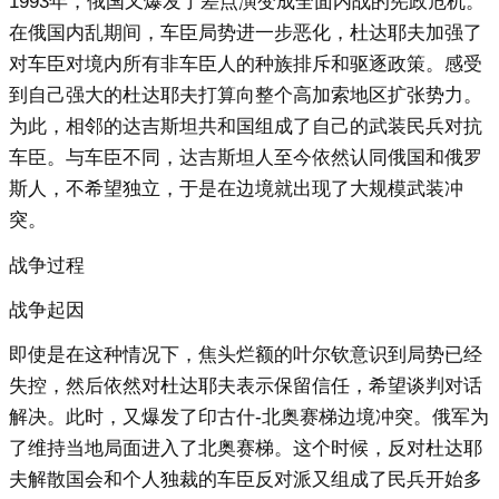
1993年，俄国又爆发了差点演变成全面内战的宪政危机。
在俄国内乱期间，车臣局势进一步恶化，杜达耶夫加强了
对车臣对境内所有非车臣人的种族排斥和驱逐政策。感受
到自己强大的杜达耶夫打算向整个高加索地区扩张势力。
为此，相邻的达吉斯坦共和国组成了自己的武装民兵对抗
车臣。与车臣不同，达吉斯坦人至今依然认同俄国和俄罗
斯人，不希望独立，于是在边境就出现了大规模武装冲
突。
战争过程
战争起因
即使是在这种情况下，焦头烂额的叶尔钦意识到局势已经
失控，然后依然对杜达耶夫表示保留信任，希望谈判对话
解决。此时，又爆发了印古什-北奥赛梯边境冲突。俄军为
了维持当地局面进入了北奥赛梯。这个时候，反对杜达耶
夫解散国会和个人独裁的车臣反对派又组成了民兵开始多