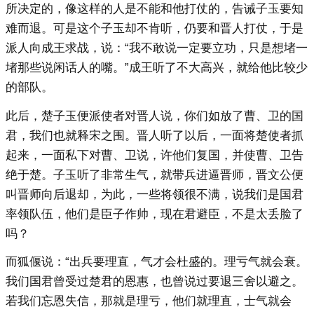
所决定的，像这样的人是不能和他打仗的，告诫子玉要知
难而退。可是这个子玉却不肯听，仍要和晋人打仗，于是
派人向成王求战，说：“我不敢说一定要立功，只是想堵一
堵那些说闲话人的嘴。”成王听了不大高兴，就给他比较少
的部队。
此后，楚子玉便派使者对晋人说，你们如放了曹、卫的国
君，我们也就释宋之围。晋人听了以后，一面将楚使者抓
起来，一面私下对曹、卫说，许他们复国，并使曹、卫告
绝于楚。子玉听了非常生气，就带兵进逼晋师，晋文公便
叫晋师向后退却，为此，一些将领很不满，说我们是国君
率领队伍，他们是臣子作帅，现在君避臣，不是太丢脸了
吗？
而狐偃说：“出兵要理直，气才会杜盛的。理亏气就会衰。
我们国君曾受过楚君的恩惠，也曾说过要退三舍以避之。
若我们忘恩失信，那就是理亏，他们就理直，士气就会