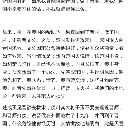
楚国均有的，如果我真能得返晋国，做了晋君，若我们两
国不幸要打仗的话，那我就退避你三舍。”
后来，重耳在秦国的帮助下，果真回到了晋国，做了国
君，史称晋文公。之后，楚国发兵进攻宋国，宋国派人向
晋国求救。文公因宋公曾待他很好，便召开众将商量，看
如何救宋。当时情况是：想向楚国去说情，怕楚国不肯，
如和楚去打仗，自己也不大愿意，而且又怕齐、秦不赞
成，后来想出了一个办法。先答应宋国，并说明原因，叫
他先和齐、秦联系，请齐、秦与楚交涉，送些礼物给齐、
秦。而晋先出兵伐曹、卫，把曹、卫灭掉，将他们的土地
分一些给宋，以补宋人的损失。
楚成王见晋欲去救宋，便叫其大将子玉不要去逼近晋师，
和晋师打仗。说晋侯在外面逃亡了十九年，才回到了晋
国，什么危险他都经历过，人情世故他都明白，此是天意