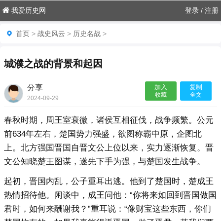
我爱历史网
登录
/
注册
首页
>
战史风云
>
历史名战
>
城濮之战的背景和起因
分享
加入
复制
收藏
全文
2024-09-29
15:56:01

春秋时期，周王室衰微，诸侯互相征伐，战争频繁。公元
前634年左右，楚国势力强盛，欲图称霸中原，企图北
上。北方强国晋国自晋文公上位以来，实力逐渐恢复。晋
文公知晓楚王图谋，遂先下手为强，与楚国发生战争。
起初，晋国内乱，公子重耳出逃。他到了楚国时，楚成王
热情招待他。闲谈中，成王问他：“你将来如回到晋国做国
君时，如何来酬谢我？”重耳说：“像财宝这些东西，你们