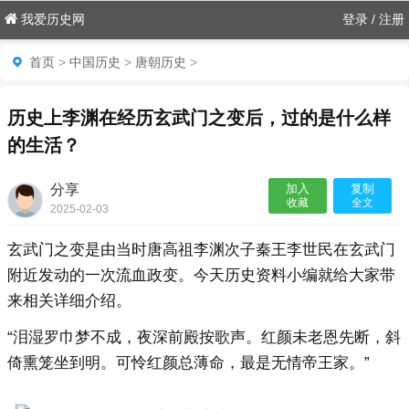
我爱历史网
登录
/
注册
首页
>
中国历史
>
唐朝历史
>
历史上李渊在经历玄武门之变后，过的是什么样
的生活？
分享
加入
复制
收藏
全文
2025-02-03
08:12:41

玄武门之变是由当时唐高祖李渊次子秦王李世民在玄武门
附近发动的一次流血政变。今天历史资料小编就给大家带
来相关详细介绍。
“泪湿罗巾梦不成，夜深前殿按歌声。红颜未老恩先断，斜
倚熏笼坐到明。可怜红颜总薄命，最是无情帝王家。”