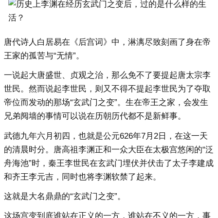
唐代诗人白居易在《后宫词》中，淋漓尽致刻画了身在帝
王家的孤苦与“无情”。
一说起大唐盛世、贞观之治，那么免不了要提起唐太宗李
世民。然而说起李世民，则又不得不提起李世民为了夺取
帝位而发动的那场“玄武门之变”。生在帝王之家，会发生
兄弟阋墙的事情可以说在历朝历代都不是新鲜事。
武德九年六月初四，也就是公元626年7月2日，在这一天
的清晨时分。唐高祖李渊正和一众大臣在太极宫悠闲的“泛
舟海池”时，秦王李世民在玄武门埋伏并伏击了太子李建成
和齐王李元吉，同时也将李渊软禁了起来。
这就是大名鼎鼎的“玄武门之变”。
这场宫变到底谁站在正义的一方，谁站在不义的一方，事