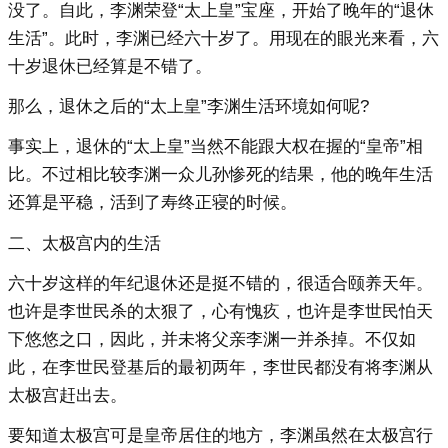
没了。自此，李渊荣登“太上皇”宝座，开始了晚年的“退休
生活”。此时，李渊已经六十岁了。用现在的眼光来看，六
十岁退休已经算是不错了。
那么，退休之后的“太上皇”李渊生活环境如何呢?
事实上，退休的“太上皇”当然不能跟大权在握的“皇帝”相
比。不过相比较李渊一众儿孙惨死的结果，他的晚年生活
还算是平稳，活到了寿终正寝的时候。
二、太极宫内的生活
六十岁这样的年纪退休还是挺不错的，很适合颐养天年。
也许是李世民杀的太狠了，心有愧疚，也许是李世民怕天
下悠悠之口，因此，并未将父亲李渊一并杀掉。不仅如
此，在李世民登基后的最初两年，李世民都没有将李渊从
太极宫赶出去。
要知道太极宫可是皇帝居住的地方，李渊虽然在太极宫行