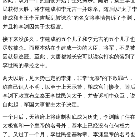
因此，双方一个照面便开始了生死搏杀。随后，秦王李世
民获得大胜，将李建成和李元吉一并诛杀。随后以“太子李
建成和齐王李元吉叛乱被诛杀”的名义将事情告诉了李渊，
并且将李渊囚禁于太极宫。
接下来没多久，李建成的五个儿子和李元吉的五个儿子也
尽数被杀。而原本站在李建成一边的大臣、将军，不是被
囚就是逃匿。至此，大唐都城长安可以说实打实的落到了
李世民的掌控之中。
两天以后，见大势已定的李渊，非常“无奈”的下敕罪己，
称自己识人不明，以至于上天示警，酿成宫门惨变。随后
李渊下敕宣布立秦王李世民为太子，并告诉朝中众臣，说
自此起，军国大事都由太子决定。
一个月后，天策府上将建制彻底成为历史，李渊除了住在
太极宫和一个皇帝的名号外，基本上已经没有任何权力
了。又过了一个月，李世民登基称帝。李渊皇帝的名号也