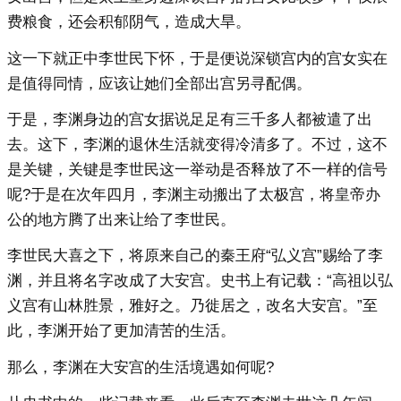
费粮食，还会积郁阴气，造成大旱。
这一下就正中李世民下怀，于是便说深锁宫内的宫女实在
是值得同情，应该让她们全部出宫另寻配偶。
于是，李渊身边的宫女据说足足有三千多人都被遣了出
去。这下，李渊的退休生活就变得冷清多了。不过，这不
是关键，关键是李世民这一举动是否释放了不一样的信号
呢?于是在次年四月，李渊主动搬出了太极宫，将皇帝办
公的地方腾了出来让给了李世民。
李世民大喜之下，将原来自己的秦王府“弘义宫”赐给了李
渊，并且将名字改成了大安宫。史书上有记载：“高祖以弘
义宫有山林胜景，雅好之。乃徙居之，改名大安宫。”至
此，李渊开始了更加清苦的生活。
那么，李渊在大安宫的生活境遇如何呢?