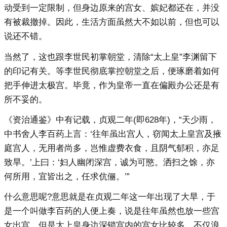
动受到一定限制，但身边原来的宫女、嫔妃都还在，并没
有被裁撤掉。因此，生活方面虽然大不如以前，但也可以
说还不错。
当然了，这也跟李世民初掌朝堂，清除“太上皇”李渊留下
的印记有关。等李世民彻底掌控朝堂之后，便琢磨着如何
把手伸进太极宫。毕竟，作为皇帝一直在偏殿办公还是有
所不妥的。
《资治通鉴》中有记载，贞观二年(即628年)，“天少雨，
中书舍人李百药上言：‘往年虽出宫人，窃闻太上皇宫及掖
庭宫人，无用者尚多，岂惟虚费衣食，且阴气郁积，亦足
致旱。’上曰：‘妇人幽闭深宫，诚为可愍。洒扫之馀，亦
何所用，宜皆出之，任求伉俪。’”
什么意思呢?意思就是在贞观二年这一年出现了大旱，于
是一个叫做李百药的人便上奏，说是往年虽然也放一些宫
女出宫，但是太上皇身边深锁宫内的宫女比较多，不仅浪