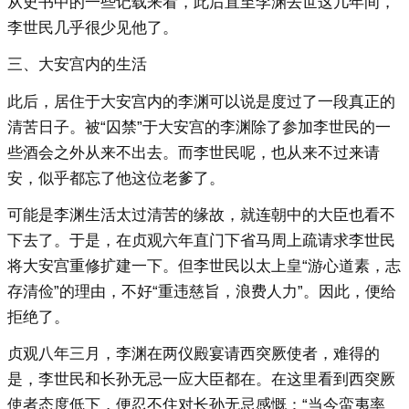
从史书中的一些记载来看，此后直至李渊去世这几年间，
李世民几乎很少见他了。
三、大安宫内的生活
此后，居住于大安宫内的李渊可以说是度过了一段真正的
清苦日子。被“囚禁”于大安宫的李渊除了参加李世民的一
些酒会之外从来不出去。而李世民呢，也从来不过来请
安，似乎都忘了他这位老爹了。
可能是李渊生活太过清苦的缘故，就连朝中的大臣也看不
下去了。于是，在贞观六年直门下省马周上疏请求李世民
将大安宫重修扩建一下。但李世民以太上皇“游心道素，志
存清俭”的理由，不好“重违慈旨，浪费人力”。因此，便给
拒绝了。
贞观八年三月，李渊在两仪殿宴请西突厥使者，难得的
是，李世民和长孙无忌一应大臣都在。在这里看到西突厥
使者态度低下，便忍不住对长孙无忌感慨：“当今蛮夷率