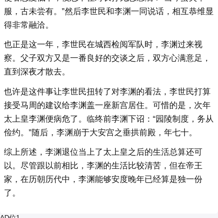
服，古未尝有。”然后李世民和李渊一同说话，相互恭维显
得非常融洽。
也正是这一年，李世民在城西检阅军队时，李渊过来视
察。父子双方又是一番良好的交谈之后，双方心满意足，
直到深夜才散去。
也许是这件事让李世民扭转了对李渊的看法，李世民打算
接受马周的建议给李渊盖一座新宫居住。可惜的是，次年
太上皇李渊便病危了。临终前李渊下诏：“园陵制度，务从
俭约。”随后，李渊崩于大安宫之垂拱前殿，年七十。
综上所述，李渊退位当上了太上皇之后的生活总算还可
以。尽管跟以前相比，李渊的生活比较清苦，但在帝王
家，在历朝历代中，李渊能够安度晚年已经算是独一份
了。
AD位1