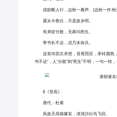
戍鼓断人行，边秋一雁声。(边秋一作:秋
露从今夜白，月是故乡明。
有弟皆分散，无家问死生。
寄书长不达，况乃未休兵。
这首诗层次井然，首尾照应，承转圆熟，结构
书不达”，人“分散”则“死生”不明，一句一
8《登高》
唐代：杜甫
风急天高猿啸哀，渚清沙白鸟飞回。