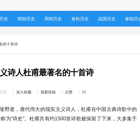
历史
商朝历史
周朝历史
春秋历史
战国历史
秦朝历
历史
五代十国
宋朝历史
元朝历史
辽朝历史
金朝历
名的十首诗
义诗人杜甫最著名的十首诗
2-31
加入收藏
我要投稿
点赞
56
号少陵野老，唐代伟大的现实主义诗人，杜甫在中国古典诗歌中的
称为“诗史”。杜甫共有约1500首诗歌被保留了下来，大多集于