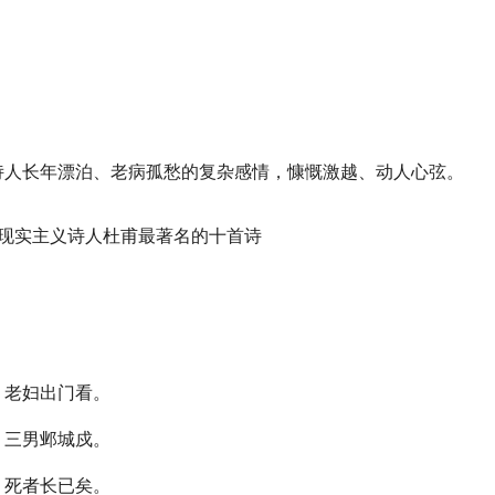
诗人长年漂泊、老病孤愁的复杂感情，慷慨激越、动人心弦。
，老妇出门看。
，三男邺城戍。
，死者长已矣。