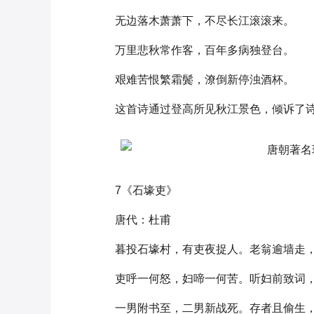
无边落木萧萧下，不尽长江滚滚来。
万里悲秋常作客，百年多病独登台。
艰难苦恨繁霜鬓，潦倒新停浊酒杯。
这首诗通过登高所见秋江景色，倾诉了
7《石壕吏》
唐代：杜甫
暮投石壕村，有吏夜捉人。老翁逾墙走
吏呼一何怒，妇啼一何苦。听妇前致词
一男附书至，二男新战死。存者且偷生