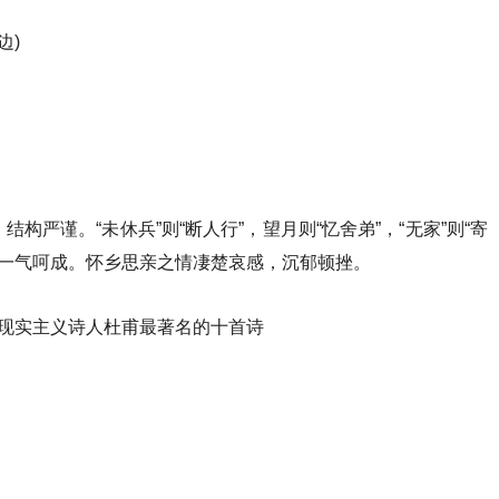
边)
严谨。“未休兵”则“断人行”，望月则“忆舍弟”，“无家”则“寄
转，一气呵成。怀乡思亲之情凄楚哀感，沉郁顿挫。