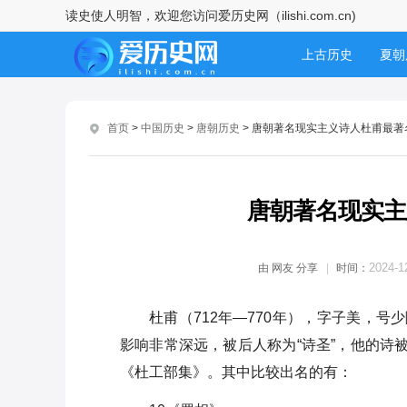
读史使人明智，欢迎您访问爱历史网（ilishi.com.cn)
李密错失长安：战略误判与历史
时机的双重困境
上古历史
夏朝
李商隐：寒门孤子的诗性人生与
隋朝历史
唐朝
时代困局
首页
>
中国历史
>
唐朝历史
> 唐朝著名现实主义诗人杜甫最著
共和国史
李渊的抉择与李世民的急流勇
进：权力更迭背后的历史逻辑
唐朝著名现实主
安史之乱风云：盛世崩塌与唐玄
宗的皇权抉择
2024-1
由
网友
分享
时间：
安史之乱后李隆基的晚年：从权
力巅峰到孤独囚徒的陨落
杜甫（712年—770年），字子美，
影响非常深远，被后人称为“诗圣”，他的诗被
李世民杀单雄信连徐茂公都救不
了：权力博弈下的必然选择
《杜工部集》。其中比较出名的有：