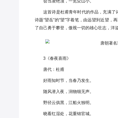
会当凌绝顶，一览众山小。
这首诗是杜甫青年时代的作品，充满了诗
诗题“望岳”的“望”字着笔，由远望到近望
了自己勇于攀登，傲视一切的雄心壮志，洋
3《春夜喜雨》
唐代：杜甫
好雨知时节，当春乃发生。
随风潜入夜，润物细无声。
野径云俱黑，江船火独明。
晓看红湿处，花重锦官城。