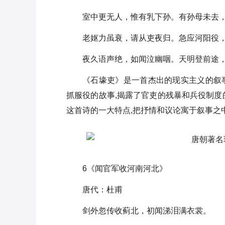
室中更无人，惟有乳下孙。有孙母未去
老妪力虽衰，请从吏夜归。急应河阳役
夜久语声绝，如闻泣幽咽。天明登前途
《石壕吏》是一首杰出的现实主义的叙
抓服役的故事,揭露了官吏的残暴和兵役制度
这首诗的一大特点,把抒情和议论寓于叙事之
6《闻官军收河南河北》
唐代：杜甫
剑外忽传收蓟北，初闻涕泪满衣裳。