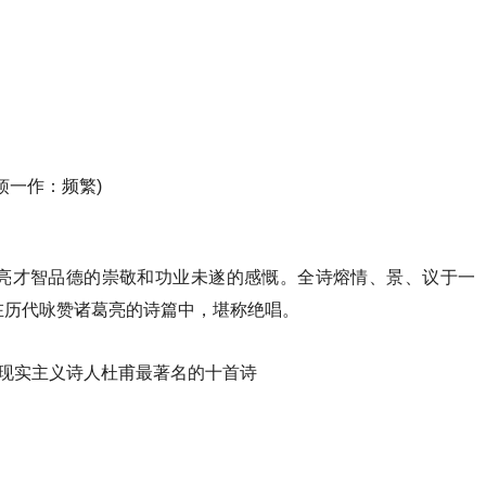
烦一作：频繁)
亮才智品德的崇敬和功业未遂的感慨。全诗熔情、景、议于一
在历代咏赞诸葛亮的诗篇中，堪称绝唱。