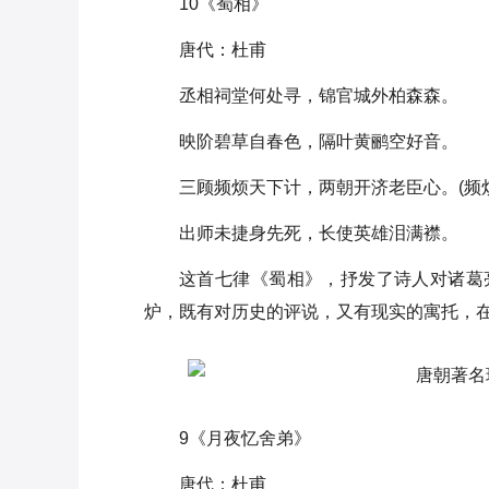
李光弼读音考释：中唐名将的历
10《蜀相》
史回响
唐代：杜甫
浅水原之战是怎么回事？在怎样
丞相祠堂何处寻，锦官城外柏森森。
的背景下爆发的？
映阶碧草自春色，隔叶黄鹂空好音。
唐高宗李治死于服食丹药？
三顾频烦天下计，两朝开济老臣心。(频
李世民一生最宠爱的儿子是谁？
出师未捷身先死，长使英雄泪满襟。
隋炀帝为什么要开凿大运河
这首七律《蜀相》，抒发了诗人对诸葛
李隆基抢走自己的儿媳后 李瑁又
炉，既有对历史的评说，又有现实的寓托，
是怎么处理的
9《月夜忆舍弟》
唐代：杜甫