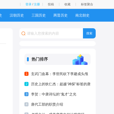
登录
/
注册
投稿
收藏
标签聚合
史
汉朝历史
三国历史
两晋历史
南北朝史
史
西夏历史
明朝历史
清朝历史
民国历史
热门排序
玄武门血幕：李世民砍下李建成头颅
1
的权力逻辑与生存法则
历史上的狄仁杰：超越“神探”标签的唐
2
代名相
李贺：中唐诗坛的“鬼才”之光
3
唐代工部的职责介绍
4