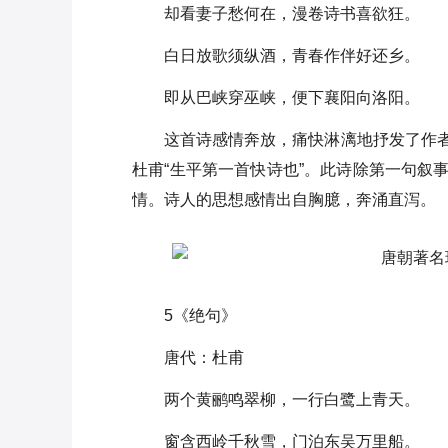
却看妻子愁何在，漫卷诗书喜欲狂。
白日放歌须纵酒，青春作伴好还乡。
即从巴峡穿巫峡，便下襄阳向洛阳。
这首诗感情奔放，痛快淋漓地抒发了作
杜甫“生平第一首快诗也”。此诗除第一句叙
情。诗人的思想感情出自胸臆，奔涌直泻。
5《绝句》
唐代：杜甫
两个黄鹂鸣翠柳，一行白鹭上青天。
窗含西岭千秋雪，门泊东吴万里船。