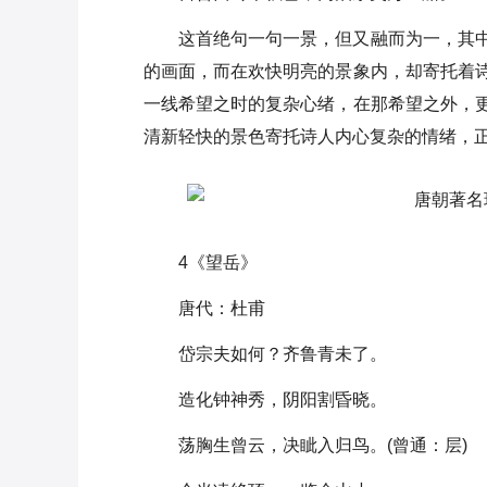
这首绝句一句一景，但又融而为一，其
的画面，而在欢快明亮的景象内，却寄托着
一线希望之时的复杂心绪，在那希望之外，
清新轻快的景色寄托诗人内心复杂的情绪，
4《望岳》
唐代：杜甫
岱宗夫如何？齐鲁青未了。
造化钟神秀，阴阳割昏晓。
荡胸生曾云，决眦入归鸟。(曾通：层)