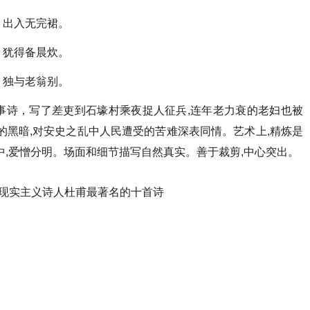
，出入无完裙。
，犹得备晨炊。
，独与老翁别。
事诗，写了差吏到石壕村乘夜捉人征兵,连年老力衰的老妇也被
的黑暗,对安史之乱中人民遭受的苦难深表同情。艺术上,精炼是
中,爱憎分明。场面和细节描写自然真实。善于裁剪,中心突出。