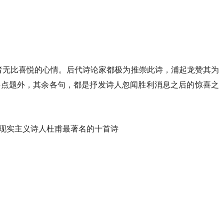
者无比喜悦的心情。后代诗论家都极为推崇此诗，浦起龙赞其为
事点题外，其余各句，都是抒发诗人忽闻胜利消息之后的惊喜之