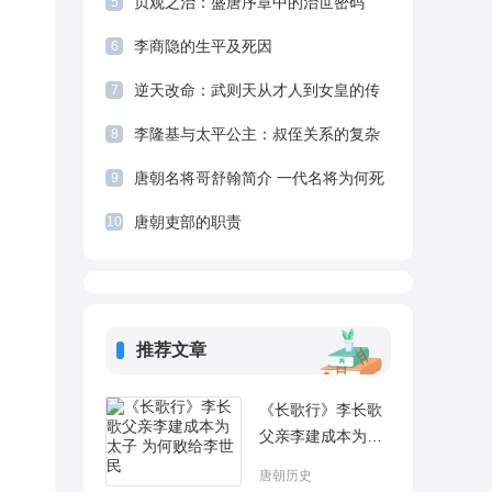
贞观之治：盛唐序章中的治世密码
5
李商隐的生平及死因
6
逆天改命：武则天从才人到女皇的传
7
奇人生
李隆基与太平公主：叔侄关系的复杂
8
纠葛与最终决断
唐朝名将哥舒翰简介 一代名将为何死
9
得这么窝囊
唐朝吏部的职责
10
推荐文章
《长歌行》李长歌
父亲李建成本为太
子 为何败给李世民
唐朝历史