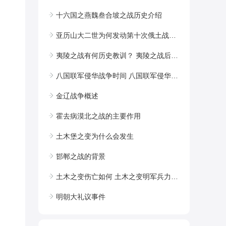
十六国之燕魏叁合坡之战历史介绍
亚历山大二世为何发动第十次俄土战争？
夷陵之战有何历史教训？ 夷陵之战后蜀吴为何和好？
八国联军侵华战争时间 八国联军侵华战争原因
金辽战争概述
霍去病漠北之战的主要作用
土木堡之变为什么会发生
邯郸之战的背景
土木之变伤亡如何 土木之变明军兵力部署介绍
明朝大礼议事件