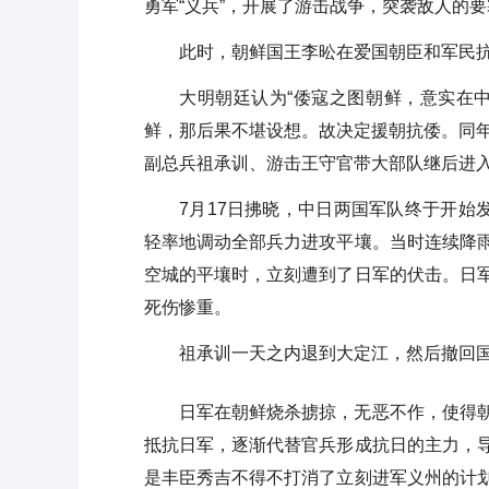
勇军“义兵”，开展了游击战争，突袭敌人的
此时，朝鲜国王李昖在爱国朝臣和军民
大明朝廷认为“倭寇之图朝鲜，意实在
鲜，那后果不堪设想。故决定援朝抗倭。同年（
副总兵祖承训、游击王守官带大部队继后进
7月17日拂晓，中日两国军队终于开始
轻率地调动全部兵力进攻平壤。当时连续降
空城的平壤时，立刻遭到了日军的伏击。日
死伤惨重。
祖承训一天之内退到大定江，然后撤回
日军在朝鲜烧杀掳掠，无恶不作，使得
抵抗日军，逐渐代替官兵形成抗日的主力，
是丰臣秀吉不得不打消了立刻进军义州的计