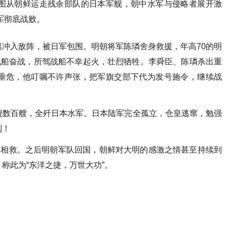
图从朝鲜运走残余部队的日本军舰，朝中水军与侵略者展开激
军彻底战败。
冲入敌阵，被日军包围。明朝将军陈璘舍身救援，年高70的明
战船奋战，所驾战船不幸起火，壮烈牺牲。李舜臣、陈璘杀出重
垂危，他叮嘱不许声张，把军旗交部下代为发号施令，继续战
舰数百艘，全歼日本水军。日本陆军完全孤立，仓皇逃窜，勉强
利！
廷相救。之后明朝军队回国，朝鲜对大明的感激之情甚至持续到
称此为“东洋之捷，万世大功”。