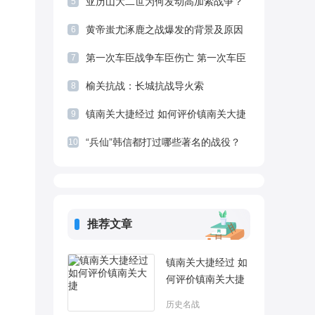
亚历山大二世为何发动高加索战争？
5
黄帝蚩尤涿鹿之战爆发的背景及原因
6
介绍
第一次车臣战争车臣伤亡 第一次车臣
7
战争俄罗斯死了多少人
榆关抗战：长城抗战导火索
8
镇南关大捷经过 如何评价镇南关大捷
9
“兵仙”韩信都打过哪些著名的战役？
10
推荐文章
镇南关大捷经过 如
何评价镇南关大捷
历史名战