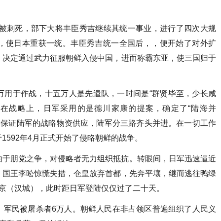
长被刺死，部下大将丰臣秀吉继续其统一事业，进行了四次大规
，使日本重获一统。丰臣秀吉统一全国后，，便开始了对外扩
，决定通过武力征服朝鲜入侵中国，进而称霸东亚，使三国归于
万用于作战，十五万人是先遣队，一时间是“群贤毕至，少长咸
而在战略上，日军采用的是德川家康的提案，确定了“陆海并
以水军保证陆军的战略物资供应，陆军分三路齐头并进。在一切工作
1592年4月正式开始了侵略朝鲜的战争。
由于朋党之争，对侵略者无力组织抵抗。转眼间，日军迅速逼近
，国王李昖惊慌失措，仓皇放弃首都，先奔平壤，继而逃往鸭绿
王京（汉城），此时距日军登陆仅仅过了二十天。
，军民被屠杀者6万人。朝鲜人民在非占领区普遍组织了人民义