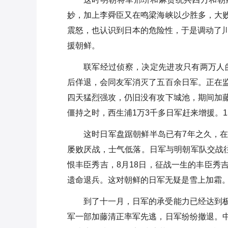
妙，加上李舜臣又在鸣梁海峡以少胜多，大
震怒，也认识到日本的危险性，于是调动了川
援朝鲜。
联军经过侦察，决定先进攻只有两万人的
后佯退，会同友军消灭了五百余日军。正在
四天猛烈强攻，仍旧没有攻下城池，期间加
僵持之时，西生浦1万3千多日军赶来增援。1
这时日军盘踞朝鲜半岛已有7年之久，
屡败厌战，士气低落。日军与明朝军队交战往
恨丰臣秀吉，8月18日，征战一生的丰臣秀
遗命退兵。这对朝鲜的日军无疑是雪上加霜
到了十一月，日军的承受能力已经达到
军一部加藤清正率军先逃，日军纷纷撤退。