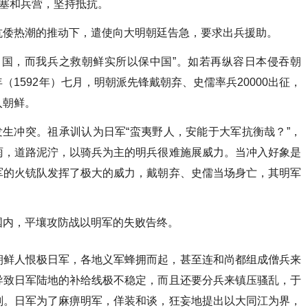
要塞和兵营，坚持抵抗。
抗倭热潮的推动下，遣使向大明朝廷告急，要求出兵援助。
中国，而我兵之救朝鲜实所以保中国”。如若再纵容日本侵吞朝
1592年）七月，明朝派先锋戴朝弃、史儒率兵20000出征，
入朝鲜。
发生冲突。祖承训认为日军“蛮夷野人，安能于大军抗衡哉？”，
雨，道路泥泞，以骑兵为主的明兵很难施展威力。当冲入好象是
军的火铳队发挥了极大的威力，戴朝弃、史儒当场身亡，其明军
国内，平壤攻防战以明军的失败告终。
朝鲜人恨极日军，各地义军蜂拥而起，甚至连和尚都组成僧兵来
导致日军陆地的补给线极不稳定，而且还要分兵来镇压骚乱，于
划。日军为了麻痹明军，佯装和谈，狂妄地提出以大同江为界，