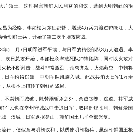
大片领土。这种损害朝鲜人民利益的和议，遭到大明朝廷的拒
应昌为经略、李如松为东征都督，增派4万兵力渡过鸭绿江，大
，会合朝鲜士兵，开始了第二次平壤攻防战。
93年）1月7日明军进军平壤，与日军的精锐部队3万人遭遇。李
”。次日总攻开始，李如松亲率敢死队冲锋陷阵，同时以火攻对
用火枪不断射击，战斗非常激烈，劲弩齐发，火焰蔽空，中朝将
，日军纷纷逃窜，中朝军队凯旋入城。此战共消灭日军1万余
一，从根本上扭转了朝鲜的战局。
壤，不崇朝而城破，除焚溺斩杀之外，余贼丧魄，逃遁。其军威
朝鲜军民也在幸州守城战中击退日军，取得辉煌胜利。朝鲜爱国
开城、汉城，日军退据釜山，朝鲜国土几乎全部光复。
病流行，便假意与明朝议和，以诱使明朝撤兵，虽然朝鲜国王极