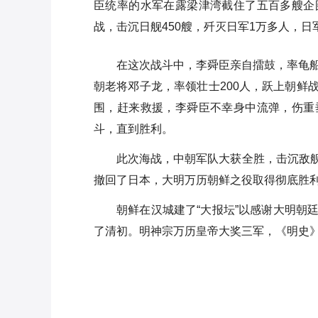
臣统率的水军在露梁津湾截住了五百多艘企
战，击沉日舰450艘，歼灭日军1万多人，日
在这次战斗中，李舜臣亲自擂鼓，率龟船
朝老将邓子龙，率领壮士200人，跃上朝鲜
围，赶来救援，李舜臣不幸身中流弹，伤重
斗，直到胜利。
此次海战，中朝军队大获全胜，击沉敌
撤回了日本，大明万历朝鲜之役取得彻底胜
朝鲜在汉城建了“大报坛”以感谢大明朝
了清初。明神宗万历皇帝大奖三军，《明史》