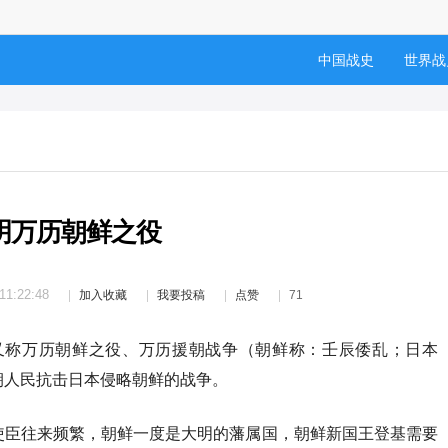
中国战史
世界战
明万历朝鲜之役
11:22:48
加入收藏
我要投稿
点赞
71
），又称万历朝鲜之役、万历援朝战争（朝鲜称：壬辰倭乱；日本
朝人民抗击日本侵略朝鲜的战争。
使臣往来频繁，朝鲜一度是大明的藩属国，朝鲜新国王登基需要