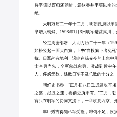
将平壤以西归还朝鲜，意欲吞并平壤以南的
绝。
大明万历二十年十二月，明朝政府以宋
举增兵朝鲜。1593年1月3日明军进驻肃川
经过周密部署，大明万历二十一年（15
如松竖起一面大白旗，上书“自投旗下者免死
抗。日军占有地利，退缩在练光亭的土窟中
士奋勇当先，全军愈战愈勇。激战到近中午
人，俘虏无数，逃散日军不及总数的十分之
朝鲜史书称：“正月初八日壬戍进攻平
之盛，战胜之速，委前史所未有。”二月，
官兵在明军的协同支援下，一举收复西京、
丰臣秀吉得知己军受挫，粮饷不足，疾