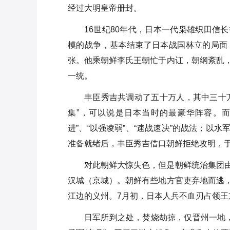
经过大明皇帝册封。
垓下之战是谁和谁打的？最后胜
利者是谁？
16世纪80年代，日本一代枭雄织田信
模的战争，基本结束了日本战国林立的局面
明征安南战争
张。他乘朝鲜李氏王朝忙于内讧，朝纲紊乱
北京保卫战发生的原因
一统。
明末农民起义评价为什么不高
丰臣秀吉共调动了五十万人，其中三十
集”，可以说是日本当时的最豪华阵容。
进”、“以强凌弱”、“速战速决”的战法；
准备就绪后，丰臣秀吉借口朝鲜拒绝攻明，于
对此朝鲜大惊失色，但是朝鲜统治集团
汉城（京城）。朝鲜有些地方官吏弃地而逃
江边的义州。7月初，日本人兵不血刃占领
日军所到之处，焚烧劫掠，仅晋州一地