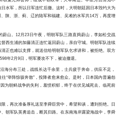
败日水军，所以日军连忙后撤。这时，大明朝廷因日本毁约大为
、陕、浙、蓟、辽的陆军和福建、吴凇的水军共14万，再度增
蔚山。12月23日午夜，明朝军队三路直捣蔚山，李如松交战
监督西生浦的加藤清正连忙返回蔚山，亲自守城。明朝军队连续
藤清正也难以支撑，就送信给明朝军队乞求讲和，被拒绝。双方
598年2月9日，明军屡攻不下，被迫撤退。
在沿海分布三处，战线长达千余里，士兵疲于奔命，供应不足，
往“举阵惊骇奔散”，投降者愈来愈众。是时，日本国内普遍怨
吉因为朝鲜战争的失利，羞愤积郁，终于在伏见城死去。临死前
。
极限，再次准备厚礼送至李舜臣营中，希望和谈，遭到拒绝。日
中、朝军队英勇追击，断其归路。在东南海岸露梁海战中，李舜