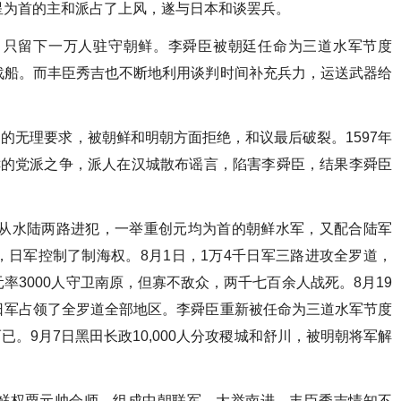
星为首的主和派占了上风，遂与日本和谈罢兵。
内，只留下一万人驻守朝鲜。李舜臣被朝廷任命为三道水军节度
战船。而丰臣秀吉也不断地利用谈判时间补充兵力，运送武器给
出的无理要求，被朝鲜和明朝方面拒绝，和议最后破裂。1597年
鲜的党派之争，派人在汉城散布谣言，陷害李舜臣，结果李舜臣
军从水陆两路进犯，一举重创元均为首的朝鲜水军，又配合陆军
日军控制了制海权。8月1日，1万4千日军三路进攻全罗道，
率3000人守卫南原，但寡不敌众，两千七百余人战死。8月19
日军占领了全罗道全部地区。李舜臣重新被任命为三道水军节度
已。9月7日黑田长政10,000人分攻稷城和舒川，被明朝将军解
鲜权粟元帅会师，组成中朝联军，大举南进。丰臣秀吉情知不