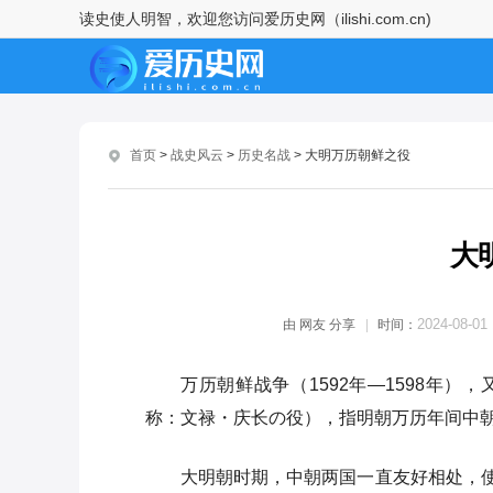
读史使人明智，欢迎您访问爱历史网（ilishi.com.cn)
彭城之战项羽为什么三万能打五
十万
明末农民起义的历史争议
首页
>
战史风云
>
历史名战
> 大明万历朝鲜之役
万历三大征是什么意思
田窦之争介绍
大
合纵连横的历史过程
汉羌战争的过程
2024-08-01 
由
网友
分享
时间：
新四军历任军长名单 新四军编制
万历朝鲜战争（1592年—1598年
序列盘点
称：文禄・庆长の役），指明朝万历年间中
垓下之战发生在哪一年？垓下之
战兵力对比介绍
大明朝时期，中朝两国一直友好相处，