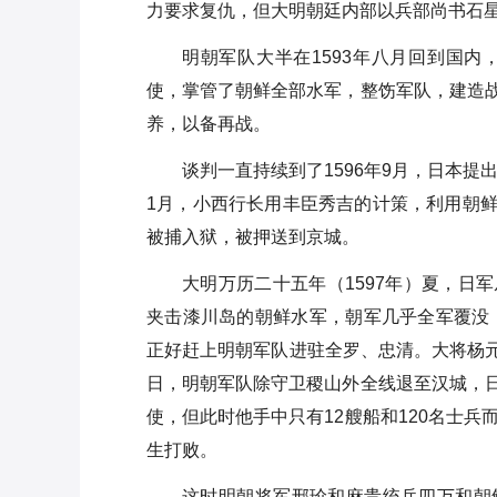
力要求复仇，但大明朝廷内部以兵部尚书石
明朝军队大半在1593年八月回到国
使，掌管了朝鲜全部水军，整饬军队，建造
养，以备再战。
谈判一直持续到了1596年9月，日本提
1月，小西行长用丰臣秀吉的计策，利用朝
被捕入狱，被押送到京城。
大明万历二十五年（1597年）夏，日
夹击漆川岛的朝鲜水军，朝军几乎全军覆没，
正好赶上明朝军队进驻全罗、忠清。大将杨元
日，明朝军队除守卫稷山外全线退至汉城，
使，但此时他手中只有12艘船和120名士兵而
生打败。
这时明朝将军邢玠和麻贵统兵四万和朝