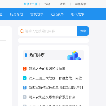
登录
/
注册
投稿
收藏
标签聚合
史
历史名战
古代战争
近代战争
现代战争
热门排序
渑池之会的起因经过结果
1
汉末三国三大战役：官渡之战、赤壁
2
之战、夷陵之战
新四军历任军长名单 新四军编制序列
3
盘点
明末农民起义爆发的背景是什么
4